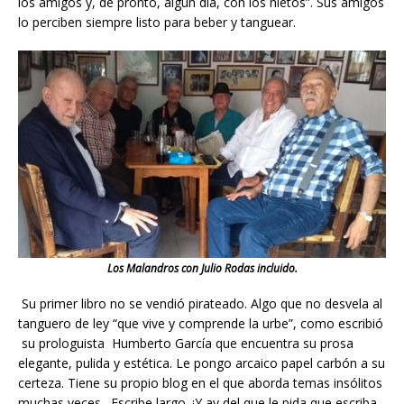
los amigos y, de pronto, algún día, con los nietos”. Sus amigos
lo perciben siempre listo para beber y tanguear.
Los Malandros con Julio Rodas incluido.
Su primer libro no se vendió pirateado. Algo que no desvela al
tanguero de ley “que vive y comprende la urbe”, como escribió
su prologuista Humberto García que encuentra su prosa
elegante, pulida y estética. Le pongo arcaico papel carbón a su
certeza. Tiene su propio blog en el que aborda temas insólitos
muchas veces. Escribe largo. ¡Y ay del que le pida que escriba