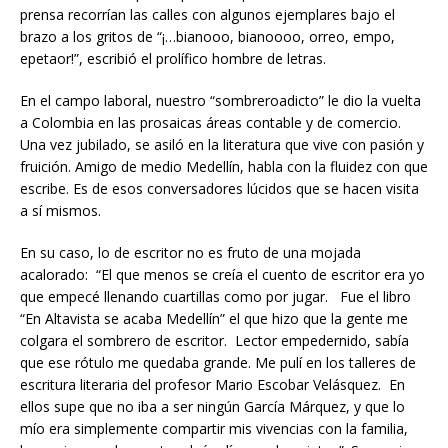
prensa recorrían las calles con algunos ejemplares bajo el
brazo a los gritos de “¡…bianooo, bianoooo, orreo, empo,
epetaor!”, escribió el prolífico hombre de letras.
En el campo laboral, nuestro “sombreroadicto” le dio la vuelta
a Colombia en las prosaicas áreas contable y de comercio.
Una vez jubilado, se asiló en la literatura que vive con pasión y
fruición. Amigo de medio Medellín, habla con la fluidez con que
escribe. Es de esos conversadores lúcidos que se hacen visita
a sí mismos.
En su caso, lo de escritor no es fruto de una mojada
acalorado: “El que menos se creía el cuento de escritor era yo
que empecé llenando cuartillas como por jugar. Fue el libro
“En Altavista se acaba Medellín” el que hizo que la gente me
colgara el sombrero de escritor. Lector empedernido, sabía
que ese rótulo me quedaba grande. Me pulí en los talleres de
escritura literaria del profesor Mario Escobar Velásquez. En
ellos supe que no iba a ser ningún García Márquez, y que lo
mío era simplemente compartir mis vivencias con la familia,