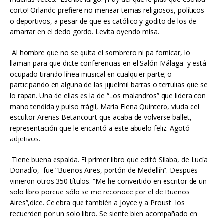
corto! Orlando prefiere no menear temas religiosos, políticos
o deportivos, a pesar de que es católico y godito de los de
amarrar en el dedo gordo. Levita oyendo misa.
Al hombre que no se quita el sombrero ni pa fornicar, lo
llaman para que dicte conferencias en el Salón Málaga y está
ocupado tirando línea musical en cualquier parte; o
participando en alguna de las jijuelmil barras o tertulias que se
lo rapan. Una de ellas es la de “Los malandros” que lidera con
mano tendida y pulso frágil, María Elena Quintero, viuda del
escultor Arenas Betancourt que acaba de volverse ballet,
representación que le encantó a este abuelo feliz. Agotó
adjetivos.
Tiene buena espalda. El primer libro que editó Sílaba, de Lucía
Donadío, fue “Buenos Aires, portón de Medellín”. Después
vinieron otros 350 títulos. “Me he convertido en escritor de un
solo libro porque sólo se me reconoce por el de Buenos
Aires”,dice. Celebra que también a Joyce y a Proust los
recuerden por un solo libro. Se siente bien acompañado en