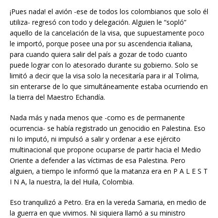
¡Pues nada! el avión -ese de todos los colombianos que solo él
utiliza- regresó con todo y delegación. Alguien le “sopló”
aquello de la cancelación de la visa, que supuestamente poco
le importó, porque posee una por su ascendencia italiana,
para cuando quiera salir del país a gozar de todo cuanto
puede lograr con lo atesorado durante su gobierno. Solo se
limitó a decir que la visa solo la necesitaría para ir al Tolima,
sin enterarse de lo que simultáneamente estaba ocurriendo en
la tierra del Maestro Echandía.
Nada más y nada menos que -como es de permanente
ocurrencia- se había registrado un genocidio en Palestina. Eso
ni lo imputó, ni impulsó a salir y ordenar a ese ejército
multinacional que propone ocuparse de partir hacia el Medio
Oriente a defender a las víctimas de esa Palestina. Pero
alguien, a tiempo le informó que la matanza era en P A L E S T
I N A, la nuestra, la del Huila, Colombia.
Eso tranquilizó a Petro. Era en la vereda Samaria, en medio de
la guerra en que vivimos. Ni siquiera llamó a su ministro