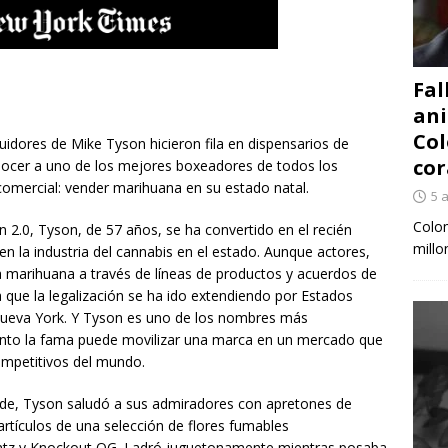
Fal
ani
Col
uidores de Mike Tyson hicieron fila en dispensarios de
cor
nocer a uno de los mejores boxeadores de todos los
omercial: vender marihuana en su estado natal.
5 
Colom
n 2.0, Tyson, de 57 años, se ha convertido en el recién
millo
 en la industria del cannabis en el estado. Aunque actores,
a marihuana a través de líneas de productos y acuerdos de
 que la legalización se ha ido extendiendo por Estados
Nueva York. Y Tyson es uno de los nombres más
unto la fama puede movilizar una marca en un mercado que
ompetitivos del mundo.
Side, Tyson saludó a sus admiradores con apretones de
tículos de una selección de flores fumables
tz y Knockout OG. Ladró juguetonamente mientras posaba