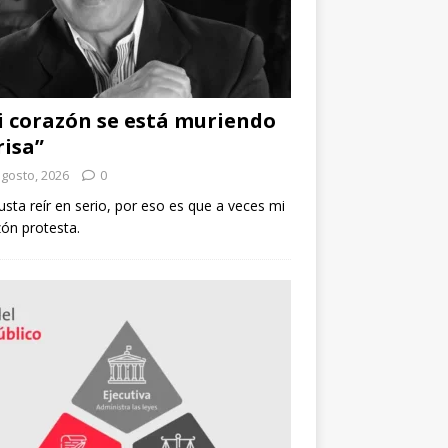
 corazón se está muriendo
risa”
agosto, 2026
0
sta reír en serio, por eso es que a veces mi
ón protesta.