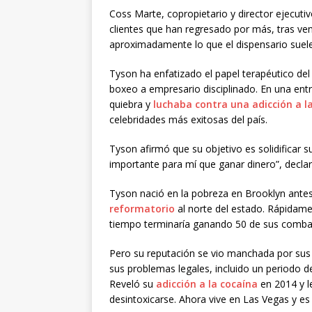
Coss Marte, copropietario y director ejecuti
clientes que han regresado por más, tras ve
aproximadamente lo que el dispensario suele
Tyson ha enfatizado el papel terapéutico d
boxeo a empresario disciplinado. En una ent
quiebra y
luchaba contra una adicción a l
celebridades más exitosas del país.
Tyson afirmó que su objetivo es solidificar 
importante para mí que ganar dinero”, declar
Tyson nació en la pobreza en Brooklyn antes
reformatorio
al norte del estado. Rápidame
tiempo terminaría ganando 50 de sus combat
Pero su reputación se vio manchada por sus p
sus problemas legales, incluido un periodo de
Reveló su
adicción a la cocaína
en 2014 y le
desintoxicarse. Ahora vive en Las Vegas y es