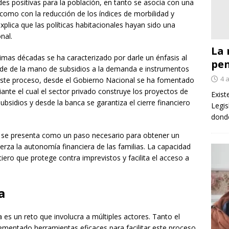
des positivas para la población, en tanto se asocia con una
 como con la reducción de los índices de morbilidad y
plica que las políticas habitacionales hayan sido una
nal.
La 
timas décadas se ha caracterizado por darle un énfasis al
pe
cede de la mano de subsidios a la demanda e instrumentos
4 
 este proceso, desde el Gobierno Nacional se ha fomentado
ante el cual el sector privado construye los proyectos de
Exist
subsidios y desde la banca se garantiza el cierre financiero
Legis
donde
 se presenta como un paso necesario para obtener un
rza la autonomía financiera de las familias. La capacidad
iero que protege contra imprevistos y facilita el acceso a
a
 es un reto que involucra a múltiples actores. Tanto el
ementado herramientas eficaces para facilitar este proceso,