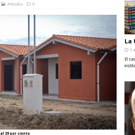
Artículos
0
La
5 
El ca
insti
al 39 por ciento