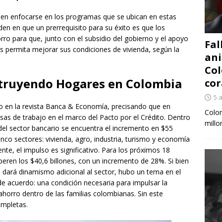
suelen enfocarse en los programas que se ubican en estas
den en que un prerrequisito para su éxito es que los
o para que, junto con el subsidio del gobierno y el apoyo
Fal
les permita mejorar sus condiciones de vivienda, según la
ani
Col
struyendo Hogares en Colombia
cor
5 
dio en la revista Banca & Economía, precisando que en
Colom
sas de trabajo en el marco del Pacto por el Crédito. Dentro
millo
del sector bancario se encuentra el incremento en $55
nco sectores: vivienda, agro, industria, turismo y economía
ente, el impulso es significativo. Para los próximos 18
ren los $40,6 billones, con un incremento de 28%. Si bien
e dará dinamismo adicional al sector, hubo un tema en el
de acuerdo: una condición necesaria para impulsar la
 ahorro dentro de las familias colombianas. Sin este
mpletas.