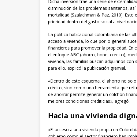
Dicha inversión trae una serie de externalida
disminución de los problemas sanitarios, así
mortalidad (Szalachman & Paz, 2010). Esto ex
prioridad dentro del gasto social a nivel nacio
La política habitacional colombiana de las úl
acceso a vivienda, lo que por lo general su
financieros para promover la propiedad. En
el enfoque ABC (ahorro, bono, crédito), medi
vivienda, las familias buscan adquirirlos con 
para ello, explicó la publicación gremial.
«Dentro de este esquema, el ahorro no solo
crédito, sino como una herramienta que refue
de ahorrar permite generar un colchón financ
mejores condiciones crediticias», agregó.
Hacia una vivienda dign
«El acceso a una vivienda propia en Colombia
gobierno como el sector financiero han impl