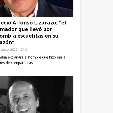
leció Alfonso Lizarazo, “el
mador que llevó por
ombia escuelitas en su
azón”
agosto, 2026
0
bia extrañará al hombre que hizo reír a
nes de compatriotas.