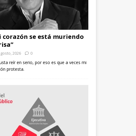
 corazón se está muriendo
risa”
agosto, 2026
0
sta reír en serio, por eso es que a veces mi
ón protesta.