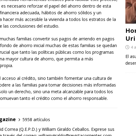
 es necesario reforzar el papel del ahorro dentro de esta
inanciera adecuada, hábitos de ahorro sólidos y un
ra hacer más accesible la vivienda a todos los estratos de la
las conclusiones del estudio.
Ho
Uri
a muchas familias convertir sus pagos de arriendo en pagos
 fondo de ahorro inicial muchas de estas familias se quedan
4 
rucial que tanto las políticas públicas como los programas
El as
una mayor cultura de ahorro, que permita a más
desem
propia.
el acceso al crédito, sino también fomentar una cultura de
odere a las familias para tomar decisiones más informadas
 solo un derecho, sino una meta alcanzable para todos los
romuevan tanto el crédito como el ahorro responsable.
gazine
5958 artículos
d Correa (Q.E.P.D.) y William Giraldo Ceballos. Exprese sus
 través del correo: williamgiraldo@revistacorrientes.com