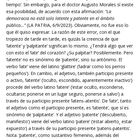
tiempo’. Sin embargo, para el doctor Augusto Morales sí existe
esa posibilidad, de acuerdo con esta afirmación:
“La
democracia no está solo latente y patente en el ámbito
público…”
(LA PATRIA, 6/9/2023). Obviamente, no fue eso lo
que él quiso expresar. La razón de este error, con el que
tropiezo de tarde en tarde, es quizás la creencia de que
‘latente’ y ‘palpitante’ significan lo mismo. ¿Tendrá algo que ver
con esto el ‘latir’ del corazón? ¿Su palpitar? Posiblemente. Pero
‘latente’ no es sinónimo de ‘patente’, sino su antónimo. El
verbo ‘latir’ viene del latino ‘glattire’ (‘ladrar como los perros
pequeños’). En cambio, el adjetivo, también participio presente
o activo, ‘latente’ (‘oculto, escondido, aparentemente inactivo’)
procede del verbo latino ‘latere’ (‘estar oculto, esconderse,
ocultarse; ponerse en un lugar seguro, ponerse a salvo’) a
través de su participio presente ‘latens-atentis’. De ‘latir’, tanto
el adjetivo como el participio presente, es ‘latiente’, que sí es
sinónimo de ‘palpitante’. Y el adjetivo ‘patente’ (‘descubierto,
manifiesto’) viene del verbo latino ‘patere’ (‘estar abierto¸ estar
expuesto’) a través de su participio presente ‘patens-patentis’.
Nota: ‘patente’, como sustantivo femenino, además del