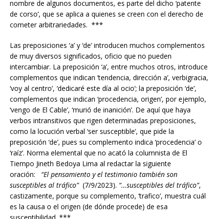
nombre de algunos documentos, es parte del dicho ‘patente
de corso’, que se aplica a quienes se creen con el derecho de
cometer arbitrariedades. ***
Las preposiciones ‘a’ y ‘de’ introducen muchos complementos
de muy diversos significados, oficio que no pueden
intercambiar. La preposición ‘a’, entre muchos otros, introduce
complementos que indican ‘tendencia, dirección a’, verbigracia,
‘voy al centro’, ‘dedicaré este día al ocio’; la preposición ‘de’,
complementos que indican ‘procedencia, origen’, por ejemplo,
‘vengo de El Cable’, ‘murió de inanición’. De aquí que haya
verbos intransitivos que rigen determinadas preposiciones,
como la locución verbal ‘ser susceptible’, que pide la
preposición ‘de’, pues su complemento indica ‘procedencia’ o
‘raíz’. Norma elemental que no acató la columnista de El
Tiempo Jineth Bedoya Lima al redactar la siguiente
oración:
“El pensamiento y el testimonio también son
susceptibles al tráfico”
(7/9/2023).
“…susceptibles del tráfico”
,
castizamente, porque su complemento, ‘trafico’, muestra cuál
es la causa o el origen (de dónde procede) de esa
susceptibilidad. ***