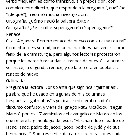
verbo “requerir” es como transitivo, sin preposición, con
complemento directo, que responde a la pregunta “¿qué? (no
“¿de qué?), “requirió mucha investigación”.
Ortografía/ ¿Cómo nació la palabra ‘éxito’?
Ortografía / ¿Se escribe ‘superagente’ o ‘super agente’?
Renace
Cita: “Alejandra Borrero renace de nuevo con su casa teatral”.
Comentario: Es verdad, porque ha nacido varias veces, como
fénix de la dramaturgia, pero algunos lectores protestaron
porque les pareció redundante “renace de nuevo”. La primera
vez nace, la segunda, renace, y de la tercera en adelante,
renace de nuevo.
Galimatías
Pregunta la lectora Doris Santa qué significa “galimatías”,
palabra que he usado en algunas de mis columnas.
Respuesta: “galimatías” significa ‘escrito embrollado’ o
‘discurso confuso’, y viene del griego κατὰ Ματθαῖον, ‘según
Mateo’, por los 17 versículos del evangelio de Mateo en los
que refiere la genealogía de Jesús, “Abraham fue el padre de
Isaac; Isaac, padre de Jacob; Jacob, padre de Judá y de sus
hermanos…”. Son tres series de catorce generaciones cada