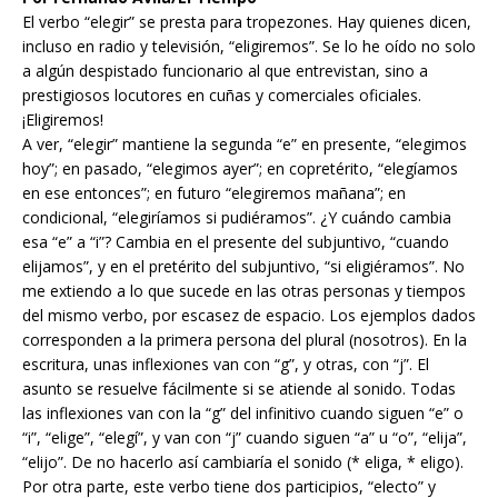
El verbo “elegir” se presta para tropezones. Hay quienes dicen,
incluso en radio y televisión, “eligiremos”. Se lo he oído no solo
a algún despistado funcionario al que entrevistan, sino a
prestigiosos locutores en cuñas y comerciales oficiales.
¡Eligiremos!
A ver, “elegir” mantiene la segunda “e” en presente, “elegimos
hoy”; en pasado, “elegimos ayer”; en copretérito, “elegíamos
en ese entonces”; en futuro “elegiremos mañana”; en
condicional, “elegiríamos si pudiéramos”. ¿Y cuándo cambia
esa “e” a “i”? Cambia en el presente del subjuntivo, “cuando
elijamos”, y en el pretérito del subjuntivo, “si eligiéramos”. No
me extiendo a lo que sucede en las otras personas y tiempos
del mismo verbo, por escasez de espacio. Los ejemplos dados
corresponden a la primera persona del plural (nosotros). En la
escritura, unas inflexiones van con “g”, y otras, con “j”. El
asunto se resuelve fácilmente si se atiende al sonido. Todas
las inflexiones van con la “g” del infinitivo cuando siguen “e” o
“i”, “elige”, “elegí”, y van con “j” cuando siguen “a” u “o”, “elija”,
“elijo”. De no hacerlo así cambiaría el sonido (* eliga, * eligo).
Por otra parte, este verbo tiene dos participios, “electo” y