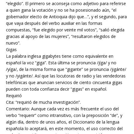
“elegido”. El primero se aconseja como adjetivo para referirse
a quien gana la votación y no se ha posesionado aún, “el
gobernador electo de Antioquia dijo que…”, y el segundo, para
que vaya después del verbo auxiliar en las formas
compuestas, “fue elegido por veinte mil votos”, “salió elegida
gracias al apoyo de las mujeres”, “resultaron elegidos de
nuevo”.
Gigas
La palabra inglesa gigabytes tiene como equivalente en
español la voz “giga”. Esta última se pronuncia /jíga/ y no
/yíga/, de la misma forma que “gigante” se pronuncia /jigánte/
y no /yigánte/. Así que las locutoras de radio y las vendedoras
telefónicas que anuncian servicios de ciento cincuenta gigas
pueden con toda confianza decir “gigas” en español.
Requirió
Cita: “requirió de mucha investigación”.
Comentario: Aunque cada vez es más frecuente el uso del
verbo “requerir” como intransitivo, con la preposición “de”, y
algún día, dentro de unos años, el Diccionario de la lengua
española lo aceptará, en este momento, el uso correcto del