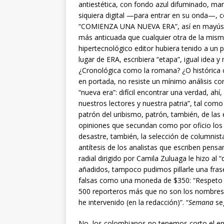
antiestética, con fondo azul difuminado, ma
siquiera digital —para entrar en su onda—, c
“COMIENZA UNA NUEVA ERA”, así en mayúsculas
más anticuada que cualquier otra de la misma
hipertecnológico editor hubiera tenido a un p
lugar de ERA, escribiera “etapa”, igual idea 
¿Cronológica como la romana? ¿O histórica com
en portada, no resiste un mínimo análisis co
“nueva era”: difícil encontrar una verdad, ah
nuestros lectores y nuestra patria”, tal como
patrón del uribismo, patrón, también, de las 
opiniones que secundan como por oficio los
desastre, también, la selección de columnista
antítesis de los analistas que escriben pens
radial dirigido por Camila Zuluaga le hizo a
añadidos, tampoco pudimos pillarle una fras
falsas como una moneda de $350: “Respeto a
500 reporteros más que no son los nombres d
he intervenido (en la redacción)”. “
Semana
seg
No, los colombianos no tenemos corto el en