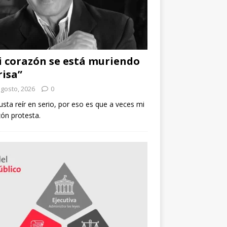
 corazón se está muriendo
risa”
agosto, 2026
0
sta reír en serio, por eso es que a veces mi
ón protesta.