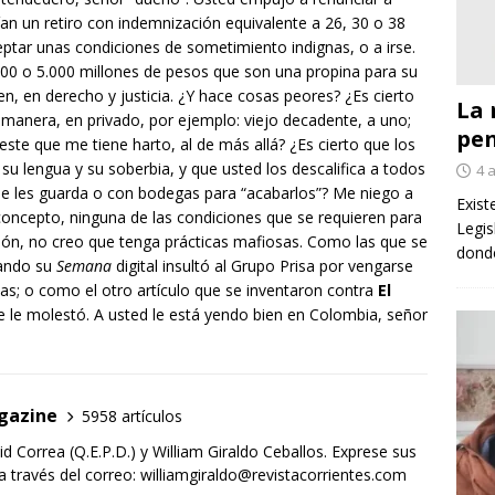
an un retiro con indemnización equivalente a 26, 30 o 38
ptar unas condiciones de sometimiento indignas, o a irse.
000 o 5.000 millones de pesos que son una propina para su
n, en derecho y justicia. ¿Y hace cosas peores? ¿Es cierto
La 
a manera, en privado, por ejemplo: viejo decadente, a uno;
pe
 este que me tiene harto, al de más allá? ¿Es cierto que los
su lengua y su soberbia, y que usted los descalifica a todos
4 
 les guarda o con bodegas para “acabarlos”? Me niego a
Exist
 concepto, ninguna de las condiciones que se requieren para
Legis
ión, no creo que tenga prácticas mafiosas. Como las que se
donde
uando su
Semana
digital insultó al Grupo Prisa por vengarse
as; o como el otro artículo que se inventaron contra
El
 le molestó. A usted le está yendo bien en Colombia, señor
gazine
5958 artículos
d Correa (Q.E.P.D.) y William Giraldo Ceballos. Exprese sus
 través del correo: williamgiraldo@revistacorrientes.com