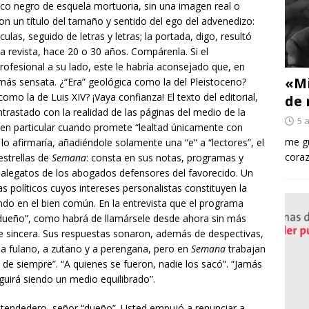
rco negro de esquela mortuoria, sin una imagen real o
on un título del tamaño y sentido del ego del advenedizo:
, seguido de letras y letras; la portada, digo, resultó
 revista, hace 20 o 30 años. Compárenla. Si el
rofesional a su lado, este le habría aconsejado que, en
«Mi
y más sensata. ¿“Era” geológica como la del Pleistoceno?
o la de Luis XIV? ¡Vaya confianza! El texto del editorial,
de 
ntrastado con la realidad de las páginas del medio de la
5 
í, en particular cuando promete “lealtad únicamente con
me gu
 lo afirmaría, añadiéndole solamente una “e” a “lectores”, el
coraz
estrellas de
Semana
: consta en sus notas, programas y
 alegatos de los abogados defensores del favorecido. Un
s políticos cuyos intereses personalistas constituyen la
ando en el bien común. En la entrevista que el programa
l “dueño”, como habrá de llamársele desde ahora sin más
e sincera. Sus respuestas sonaron, además de despectivas,
 fulano, a zutano y a perengana, pero en
Semana
trabajan
e siempre”. “A quienes se fueron, nadie los sacó”. “Jamás
uirá siendo un medio equilibrado”.
tendedero, señor “dueño”. Usted empujó a renunciar a