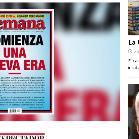
La
5 
El ca
insti