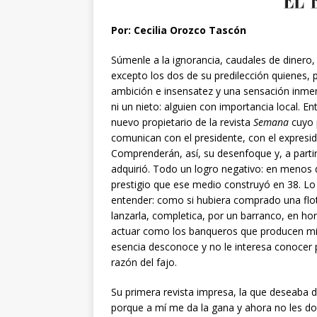
Por: Cecilia Orozco Tascón
Súmenle a la ignorancia, caudales de dinero, 
excepto los dos de su predilección quienes, 
ambición e insensatez y una sensación inmens
ni un nieto: alguien con importancia local. E
nuevo propietario de la revista
Semana
cuyo 
comunican con el presidente, con el expreside
Comprenderán, así, su desenfoque y, a partir 
adquirió. Todo un logro negativo: en menos d
prestigio que ese medio construyó en 38. L
entender: como si hubiera comprado una flo
lanzarla, completica, por un barranco, en h
actuar como los banqueros que producen mil 
esencia desconoce y no le interesa conocer p
razón del fajo.
Su primera revista impresa, la que deseab
porque a mí me da la gana y ahora no les doy