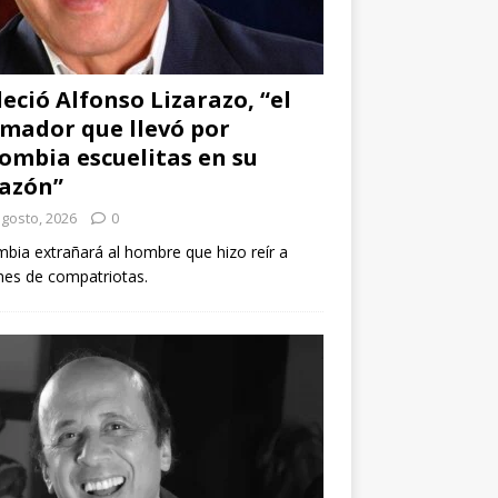
leció Alfonso Lizarazo, “el
mador que llevó por
ombia escuelitas en su
azón”
agosto, 2026
0
bia extrañará al hombre que hizo reír a
nes de compatriotas.