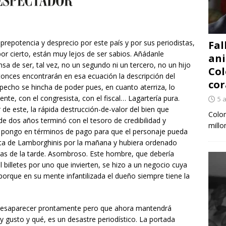
prepotencia y desprecio por este país y por sus periodistas,
Fal
por cierto, están muy lejos de ser sabios. Añádanle
ani
a de ser, tal vez, no un segundo ni un tercero, no un hijo
Col
ntonces encontrarán en esa ecuación la descripción del
cor
pecho se hincha de poder pues, en cuanto aterriza, lo
nte, con el congresista, con el fiscal… Lagartería pura.
5 
de este, la rápida destrucción-de-valor del bien que
Colom
e dos años terminó con el tesoro de credibilidad y
millo
o pongo en términos de pago para que el personaje pueda
ta de Lamborghinis por la mañana y hubiera ordenado
oras de la tarde. Asombroso. Este hombre, que debería
billetes por uno que invierten, se hizo a un negocio cuya
orque en su mente infantilizada el dueño siempre tiene la
a desaparecer prontamente pero que ahora mantendrá
 gusto y qué, es un desastre periodístico. La portada