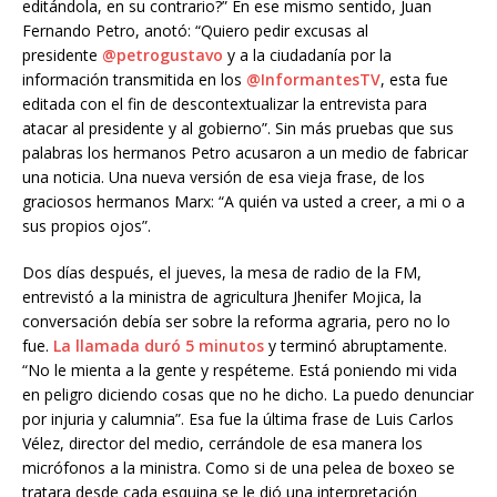
editándola, en su contrario?” En ese mismo sentido, Juan
Fernando Petro, anotó: “Quiero pedir excusas al
presidente
@petrogustavo
y a la ciudadanía por la
información transmitida en los
@InformantesTV
, esta fue
editada con el fin de descontextualizar la entrevista para
atacar al presidente y al gobierno”. Sin más pruebas que sus
palabras los hermanos Petro acusaron a un medio de fabricar
una noticia. Una nueva versión de esa vieja frase, de los
graciosos hermanos Marx: “A quién va usted a creer, a mi o a
sus propios ojos”.
Dos días después, el jueves, la mesa de radio de la FM,
entrevistó a la ministra de agricultura Jhenifer Mojica, la
conversación debía ser sobre la reforma agraria, pero no lo
fue.
La llamada duró 5 minutos
y terminó abruptamente.
“No le mienta a la gente y respéteme. Está poniendo mi vida
en peligro diciendo cosas que no he dicho. La puedo denunciar
por injuria y calumnia”. Esa fue la última frase de Luis Carlos
Vélez, director del medio, cerrándole de esa manera los
micrófonos a la ministra. Como si de una pelea de boxeo se
tratara desde cada esquina se le dió una interpretación