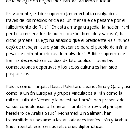
de la delegación negociador iraní del acuerdo nuclear.
Previamente, el líder supremo Jameneí había divulgado, a
través de los medios oficiales, un mensaje de pésame por el
fallecimiento de Raisí: “En esta amarga tragedia, la nación iraní
perdió a un servidor de buen corazón, humilde y valioso”, ha
dicho Jameneí. Luego ha añadido que el presidente Raisí nunca
dejó de trabajar “duro y sin descanso para el pueblo de Irán a
pesar de enfrentar críticas de malvados”. El líder supremo de
Irán ha decretado cinco días de luto público. Todas las
competiciones deportivas y los actos culturales han sido
pospuestos.
Países como Turquía, Rusia, Pakistán, Líbano, Siria y Qatar, así
como la Unión Europea y grupos vinculados a Irán como la
milicia Huthi de Yemen y la palestina Hamás han presentado
ya sus condolencias a Teherán. También el rey y el príncipe
heredero de Arabia Saudí, Mohamed Bin Salman, han
transmitido su pésame a las autoridades iraníes. Irán y Arabia
Saudí reestablecieron sus relaciones diplomáticas