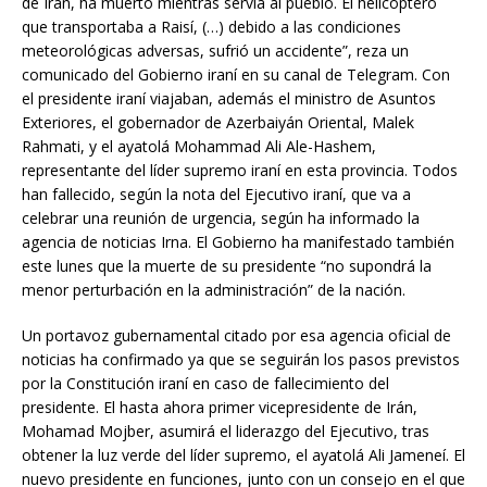
de Irán, ha muerto mientras servía al pueblo. El helicóptero
que transportaba a Raisí, (…) debido a las condiciones
meteorológicas adversas, sufrió un accidente”, reza un
comunicado del Gobierno iraní en su canal de Telegram. Con
el presidente iraní viajaban, además el ministro de Asuntos
Exteriores, el gobernador de Azerbaiyán Oriental, Malek
Rahmati, y el ayatolá Mohammad Ali Ale-Hashem,
representante del líder supremo iraní en esta provincia. Todos
han fallecido, según la nota del Ejecutivo iraní, que va a
celebrar una reunión de urgencia, según ha informado la
agencia de noticias Irna. El Gobierno ha manifestado también
este lunes que la muerte de su presidente “no supondrá la
menor perturbación en la administración” de la nación.
Un portavoz gubernamental citado por esa agencia oficial de
noticias ha confirmado ya que se seguirán los pasos previstos
por la Constitución iraní en caso de fallecimiento del
presidente. El hasta ahora primer vicepresidente de Irán,
Mohamad Mojber, asumirá el liderazgo del Ejecutivo, tras
obtener la luz verde del líder supremo, el ayatolá Ali Jameneí. El
nuevo presidente en funciones, junto con un consejo en el que