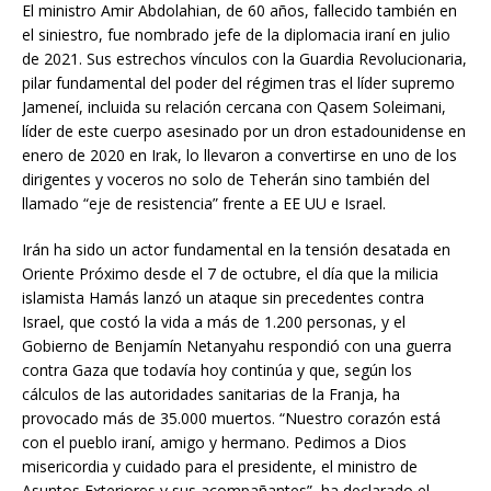
El ministro Amir Abdolahian, de 60 años, fallecido también en
el siniestro, fue nombrado jefe de la diplomacia iraní en julio
de 2021. Sus estrechos vínculos con la Guardia Revolucionaria,
pilar fundamental del poder del régimen tras el líder supremo
Jameneí, incluida su relación cercana con Qasem Soleimani,
líder de este cuerpo asesinado por un dron estadounidense en
enero de 2020 en Irak, lo llevaron a convertirse en uno de los
dirigentes y voceros no solo de Teherán sino también del
llamado “eje de resistencia” frente a EE UU e Israel.
Irán ha sido un actor fundamental en la tensión desatada en
Oriente Próximo desde el 7 de octubre, el día que la milicia
islamista Hamás lanzó un ataque sin precedentes contra
Israel, que costó la vida a más de 1.200 personas, y el
Gobierno de Benjamín Netanyahu respondió con una guerra
contra Gaza que todavía hoy continúa y que, según los
cálculos de las autoridades sanitarias de la Franja, ha
provocado más de 35.000 muertos. “Nuestro corazón está
con el pueblo iraní, amigo y hermano. Pedimos a Dios
misericordia y cuidado para el presidente, el ministro de
Asuntos Exteriores y sus acompañantes”, ha declarado el