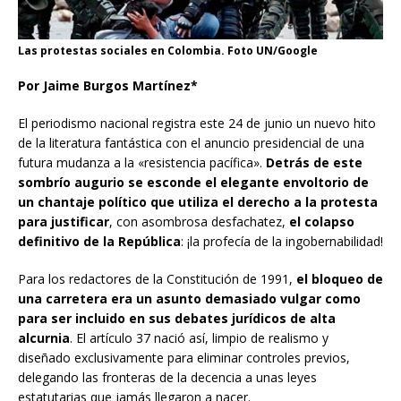
Las protestas sociales en Colombia. Foto UN/Google
Por
Jaime Burgos Martínez*
El periodismo nacional registra este 24 de junio un nuevo hito
de la literatura fantástica con el anuncio presidencial de una
futura mudanza a la «resistencia pacífica».
Detr
ás de este
sombrío augurio se esconde el elegante envoltorio de
un chantaje político que utiliza el derecho a la protesta
para justificar
, con asombrosa desfachatez,
el colapso
definitivo de la Repú
blica
: ¡la profecía de la ingobernabilidad!
Para los redactores de la Constitución de 1991,
el bloqueo de
una carretera era un asunto demasiado vulgar como
para ser incluido en sus debates jurí
dicos de alta
alcurnia
. El artículo 37 nació así, limpio de realismo y
diseñado exclusivamente para eliminar controles previos,
delegando las fronteras de la decencia a unas leyes
estatutarias que jamás llegaron a nacer.