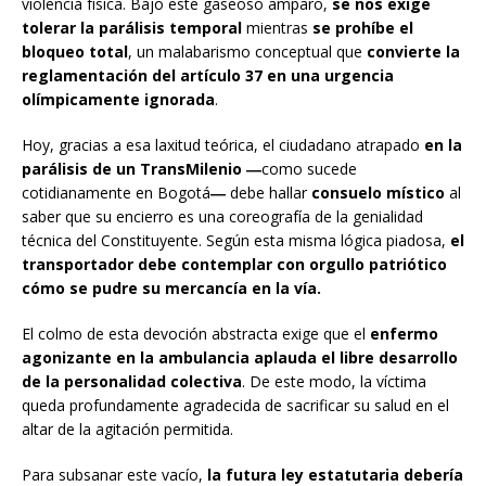
violencia física. Bajo este gaseoso amparo,
se nos exige
tolerar la parálisis temporal
mientras
se prohíbe el
bloqueo total
, un malabarismo conceptual que
convierte la
reglamentación del artículo 37 en una urgencia
olímpicamente ignorada
.
Hoy, gracias a esa laxitud teórica, el ciudadano atrapado
en la
parálisis de un TransMilenio ―
como sucede
cotidianamente en Bogotá
―
debe hallar
consuelo mí
stico
al
saber que su encierro es una coreografía de la genialidad
técnica del Constituyente. Según esta misma lógica piadosa,
el
transportador debe contemplar con orgullo patrió
tico
c
ómo se pudre su mercancía en la ví
a.
El colmo de esta devoción abstracta exige que el
enfermo
agonizante en la ambulancia aplauda el libre desarrollo
de la personalidad colectiva
. De este modo, la víctima
queda profundamente agradecida de sacrificar su salud en el
altar de la agitación permitida.
Para subsanar este vacío,
la futura ley estatutaria debería