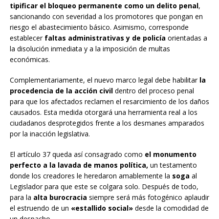
tipificar el bloqueo permanente como un delito penal
,
sancionando con severidad a los promotores que pongan en
riesgo el abastecimiento básico. Asimismo, corresponde
establecer
faltas administrativas y de policía
orientadas a
la disolución inmediata y a la imposición de multas
económicas.
Complementariamente, el nuevo marco legal debe habilitar
la
procedencia de
la acció
n civil
dentro del proceso penal
para que los afectados reclamen el resarcimiento de los daños
causados. Esta medida otorgará una herramienta real a los
ciudadanos desprotegidos frente a los desmanes amparados
por la inacción legislativa.
El artículo 37 queda así consagrado como
el monumento
perfecto a la lavada de manos polí
tica,
un testamento
donde los creadores le heredaron amablemente la
soga
al
Legislador para que este se colgara solo. Después de todo,
para la
alta burocracia
siempre será más fotogénico aplaudir
el estruendo de un
«estallido social»
desde la comodidad de
un despacho.