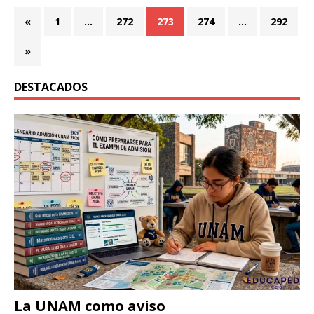
«
1
…
272
273
274
…
292
»
DESTACADOS
La UNAM como aviso