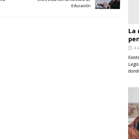
Educación
La 
pe
4 
Exist
Legis
donde