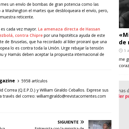
 mes un envío de bombas de gran potencia como las
a Washington el martes que desbloqueara el envío, pero,
 muestra reticente.
to es cada vez mayor.
La amenaza directa de Hassan
«Mi
Hezbolá, contra Chipre
por una hipotética ayuda de este
de 
nte de Bruselas, que ha recordado al líder proiraní que una
ea lo es contra toda la Unión. Urge rebajar la tensión
5 
u y Hamás deben aceptar la propuesta internacional de
me gu
coraz
gazine
5958 artículos
d Correa (Q.E.P.D.) y William Giraldo Ceballos. Exprese sus
 través del correo: williamgiraldo@revistacorrientes.com
SIGUIENTE
lva
Entrevista con la ministra de