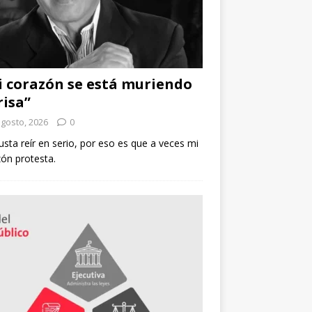
 corazón se está muriendo
risa”
agosto, 2026
0
sta reír en serio, por eso es que a veces mi
ón protesta.