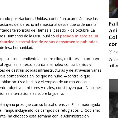
reclamado por Naciones Unidas, continúan acumulándose las
Fal
aciones del derecho internacional desde que ordenara la
ani
tentados terroristas de Hamás el pasado 7 de octubre. La
echos Humanos de la ONU publicó
el pasado miércoles un
Col
mbardeo sistemático de zonas densamente pobladas
cor
 de lesa humanidad.
5 
expertos independientes —entre ellos, militares— como en
Colom
fotografías, el texto apunta al empleo contra barrios y
millo
s de destruir sólidas infraestructuras y de atravesar varias
 seis bombardeos en los que no hubo —contra lo que
a población. Este hecho y el empleo de un material que
entre objetivos militares y civiles, constituyen para Naciones
iones internacionales sobre la guerra.
tanyahu prosigue con su brutal ofensiva. En la madrugada
a Franja, incluyendo los campos de refugiados. El Gobierno
mente, ha chocado esta semana con la Administración