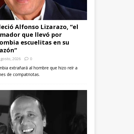
leció Alfonso Lizarazo, “el
mador que llevó por
ombia escuelitas en su
azón”
agosto, 2026
0
bia extrañará al hombre que hizo reír a
nes de compatriotas.