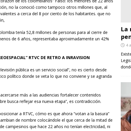
 corazón de los colombianos” Falso: los menores de 22 años
ación, no la conoció como tampoco otros millones que, al
valentes a cerca del 8 por ciento de los habitantes. que no
ón,
La 
lombia tenía 52,8 millones de personas para al cierre de
pe
a menos de 6 años, representaba aproximadamente un 42%
4 
Exist
REOESPACIAL” RTVC DE RETRO A INRAVISION
Legis
donde
visión pública es un servicio social”, no es cierto desde
ico político donde se veta lo que no conviene y se agranda
acercarse más a las audiencias fortalecer contenidos
re busca reflejar esa nueva etapa”, es contradicción.
osicionar a RTVC, cómo es que ahora “votan a la basura”
 cambian de nombre colocándole el que cerca de la mitad de
de campesinos que hace 22 años no tenían electricidad, ni