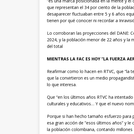
“es una marca posicionada en la mente y el
que representan el 34 por ciento de la pobl
desaparecer fluctuaban entre 5 y 6 años equi
tienen por qué conocer ni recordar a Inravisi
Lo corroboran las proyecciones del DANE: Co
2024, y la población menor de 22 años y l
del total
MIENTRAS LA FAC ES HOY “LA FUERZA AE
Reafirmar como lo hacen en RTVC, que “la tele
que la convirtieron es un medio propagandíst
lo que interesa.
Que “en los últimos años RTVC ha intentado 
culturales y educativos… Y que el nuevo nomb
Porque si han hecho tamaño esfuerzo para p
esa gran acción de ”esos últimos años” y le
la población colombiana, contando millones 