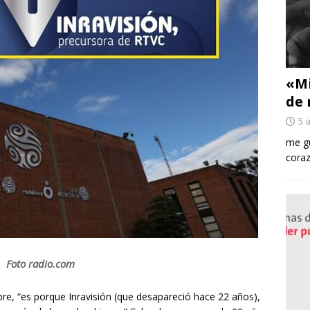
«Mi
de 
5 
me gu
coraz
Foto radio.com
e, “es porque Inravisión (que desapareció hace 22 años),