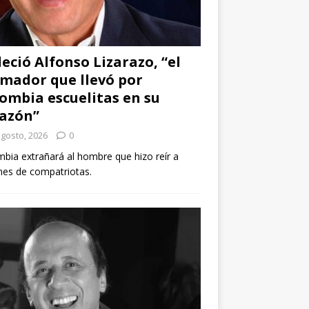
leció Alfonso Lizarazo, “el
mador que llevó por
ombia escuelitas en su
azón”
agosto, 2026
0
bia extrañará al hombre que hizo reír a
nes de compatriotas.