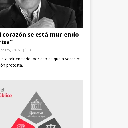
 corazón se está muriendo
risa”
agosto, 2026
0
sta reír en serio, por eso es que a veces mi
ón protesta.