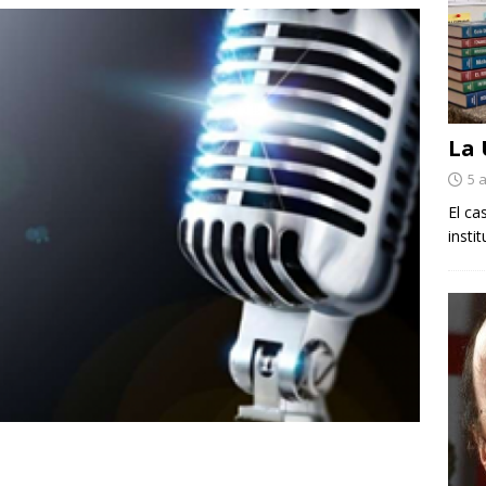
La
5 
El ca
insti