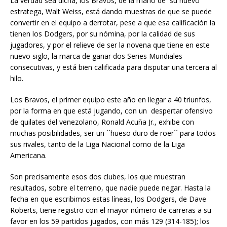
La verdad sea dicha, los Bravos, de la mano de su nuevo
estratega, Walt Weiss, está dando muestras de que se puede
convertir en el equipo a derrotar, pese a que esa calificación la
tienen los Dodgers, por su nómina, por la calidad de sus
jugadores, y por el relieve de ser la novena que tiene en este
nuevo siglo, la marca de ganar dos Series Mundiales
consecutivas, y está bien calificada para disputar una tercera al
hilo.
Los Bravos, el primer equipo este año en llegar a 40 triunfos,
por la forma en que está jugando, con un despertar ofensivo
de quilates del venezolano, Ronald Acuña Jr., exhibe con
muchas posibilidades, ser un ´´hueso duro de roer´´ para todos
sus rivales, tanto de la Liga Nacional como de la Liga
Americana.
Son precisamente esos dos clubes, los que muestran
resultados, sobre el terreno, que nadie puede negar. Hasta la
fecha en que escribimos estas líneas, los Dodgers, de Dave
Roberts, tiene registro con el mayor número de carreras a su
favor en los 59 partidos jugados, con más 129 (314-185); los