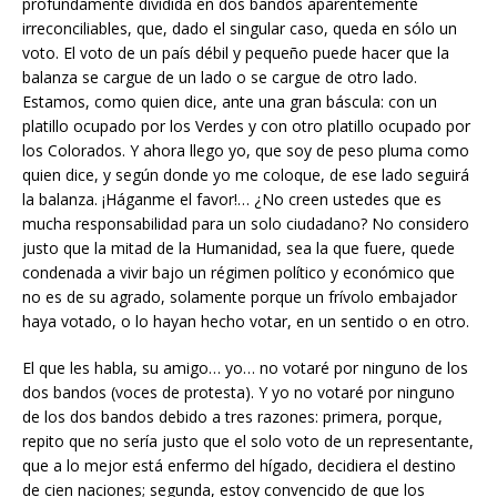
profundamente dividida en dos bandos aparentemente
irreconciliables, que, dado el singular caso, queda en sólo un
voto. El voto de un país débil y pequeño puede hacer que la
balanza se cargue de un lado o se cargue de otro lado.
Estamos, como quien dice, ante una gran báscula: con un
platillo ocupado por los Verdes y con otro platillo ocupado por
los Colorados. Y ahora llego yo, que soy de peso pluma como
quien dice, y según donde yo me coloque, de ese lado seguirá
la balanza. ¡Háganme el favor!… ¿No creen ustedes que es
mucha responsabilidad para un solo ciudadano? No considero
justo que la mitad de la Humanidad, sea la que fuere, quede
condenada a vivir bajo un régimen político y económico que
no es de su agrado, solamente porque un frívolo embajador
haya votado, o lo hayan hecho votar, en un sentido o en otro.
El que les habla, su amigo… yo… no votaré por ninguno de los
dos bandos (voces de protesta). Y yo no votaré por ninguno
de los dos bandos debido a tres razones: primera, porque,
repito que no sería justo que el solo voto de un representante,
que a lo mejor está enfermo del hígado, decidiera el destino
de cien naciones; segunda, estoy convencido de que los