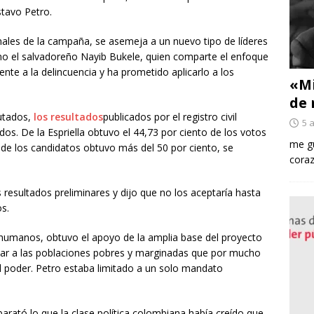
stavo Petro.
inales de la campaña, se asemeja a un nuevo tipo de líderes
mo el salvadoreño Nayib Bukele, quien comparte el enfoque
nte a la delincuencia y ha prometido aplicarlo a los
«Mi
de 
rutados,
los resultados
publicados por el registro civil
5 
dos. De la Espriella obtuvo el 44,73 por ciento de los votos
me gu
de los candidatos obtuvo más del 50 por ciento, se
coraz
 resultados preliminares y dijo que no los aceptaría hasta
os.
humanos, obtuvo el apoyo de la amplia base del proyecto
ntar a las poblaciones pobres y marginadas que por mucho
 poder. Petro estaba limitado a un solo mandato
barató lo que la clase política colombiana había creído que