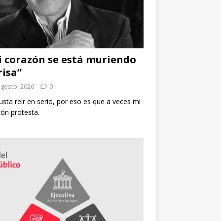
 corazón se está muriendo
risa”
agosto, 2026
0
sta reír en serio, por eso es que a veces mi
ón protesta.