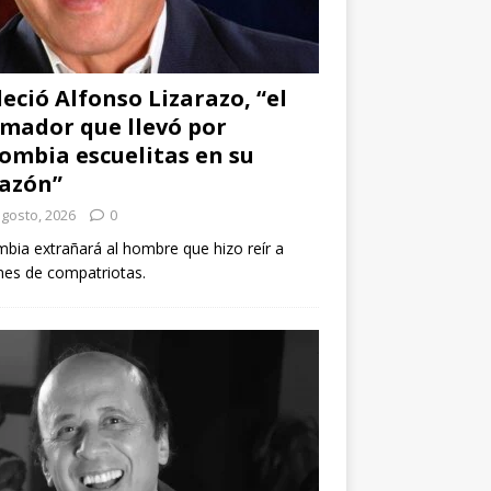
leció Alfonso Lizarazo, “el
mador que llevó por
ombia escuelitas en su
azón”
agosto, 2026
0
bia extrañará al hombre que hizo reír a
nes de compatriotas.