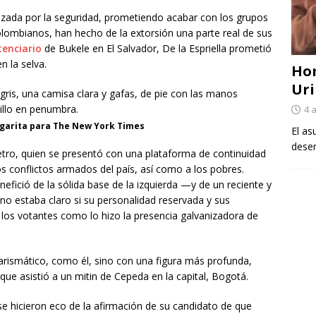
zada por la seguridad, prometiendo acabar con los grupos
ombianos, han hecho de la extorsión una parte real de sus
tenciario
de Bukele en El Salvador, De la Espriella prometió
n la selva.
Ho
Uri
4 
ngarita para The New York Times
El as
desem
etro, quien se presentó con una plataforma de continuidad
os conflictos armados del país, así como a los pobres.
fició de la sólida base de la izquierda —y de un reciente y
o estaba claro si su personalidad reservada y sus
a los votantes como lo hizo la presencia galvanizadora de
arismático, como él, sino con una figura más profunda,
 que asistió a un mitin de Cepeda en la capital, Bogotá.
 se hicieron eco de la afirmación de su candidato de que