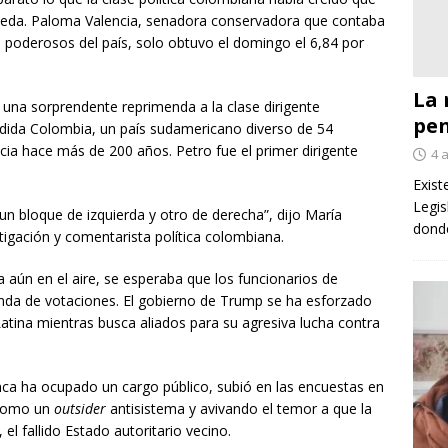
 Cepeda. Paloma Valencia, senadora conservadora que contaba
s poderosos del país, solo obtuvo el domingo el 6,84 por
La 
 una sorprendente reprimenda a la clase dirigente
pe
ida Colombia, un país sudamericano diverso de 54
cia hace más de 200 años. Petro fue el primer dirigente
4 
Exist
Legis
e un bloque de izquierda y otro de derecha”, dijo María
donde
igación y comentarista política colombiana.
a aún en el aire, se esperaba que los funcionarios de
nda de votaciones. El gobierno de Trump se ha esforzado
tina mientras busca aliados para su agresiva lucha contra
nca ha ocupado un cargo público, subió en las encuestas en
 como un
outsider
antisistema y avivando el temor a que la
el fallido Estado autoritario vecino.