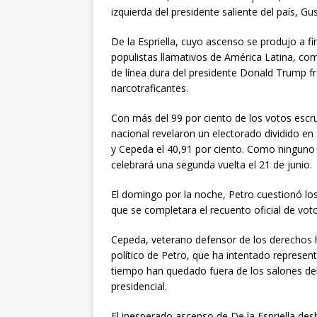
izquierda del presidente saliente del país, Gu
De la Espriella, cuyo ascenso se produjo a f
populistas llamativos de América Latina, co
de línea dura del presidente Donald Trump fre
narcotraficantes.
Con más del 99 por ciento de los votos esc
nacional revelaron un electorado dividido en 
y Cepeda el 40,91 por ciento. Como ninguno 
celebrará una segunda vuelta el 21 de junio.
El domingo por la noche, Petro cuestionó los
que se completara el recuento oficial de vot
Cepeda, veterano defensor de los derechos 
político de Petro, que ha intentado represe
tiempo han quedado fuera de los salones del
presidencial.
El inesperado ascenso de De la Espriella des