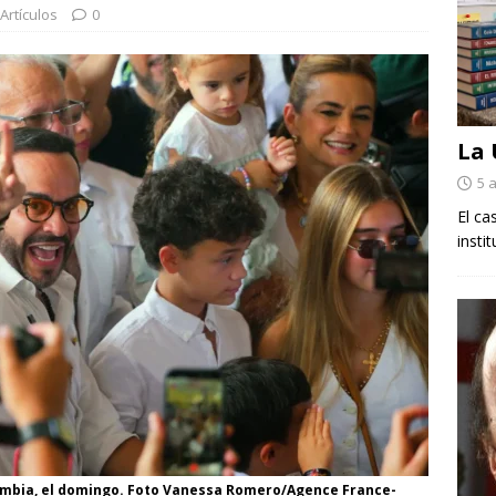
Artículos
0
La
5 
El ca
insti
olombia, el domingo. Foto Vanessa Romero/Agence France-