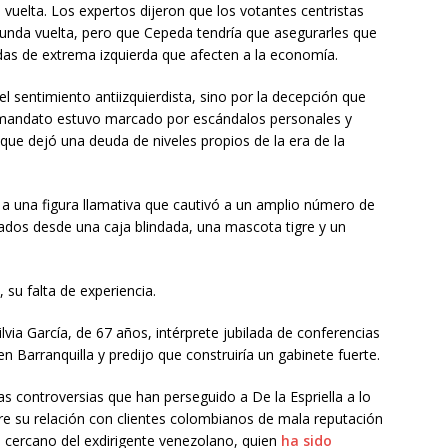
vuelta. Los expertos dijeron que los votantes centristas
segunda vuelta, pero que Cepeda tendría que asegurarles que
idas de extrema izquierda que afecten a la economía.
el sentimiento antiizquierdista, sino por la decepción que
 mandato estuvo marcado por escándalos personales y
e dejó una deuda de niveles propios de la era de la
a a una figura llamativa que cautivó a un amplio número de
ados desde una caja blindada, una mascota tigre y un
 su falta de experiencia.
ilvia García, de 67 años, intérprete jubilada de conferencias
en Barranquilla y predijo que construiría un gabinete fuerte.
s controversias que han perseguido a De la Espriella a lo
obre su relación con clientes colombianos de mala reputación
o cercano del exdirigente venezolano, quien
ha sido