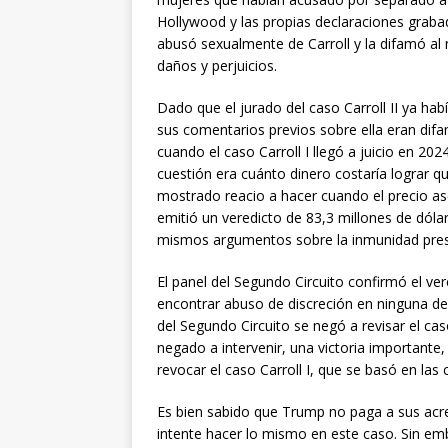
Hollywood y las propias declaraciones grab
abusó sexualmente de Carroll y la difamó al
daños y perjuicios.
Dado que el jurado del caso Carroll II ya ha
sus comentarios previos sobre ella eran difa
cuando el caso Carroll I llegó a juicio en 2024
cuestión era cuánto dinero costaría lograr q
mostrado reacio a hacer cuando el precio asce
emitió un veredicto de 83,3 millones de dóla
mismos argumentos sobre la inmunidad presid
El panel del Segundo Circuito confirmó el vere
encontrar abuso de discreción en ninguna de l
del Segundo Circuito se negó a revisar el ca
negado a intervenir, una victoria importante, 
revocar el caso Carroll I, que se basó en las
Es bien sabido que Trump no paga a sus acr
intente hacer lo mismo en este caso. Sin emba