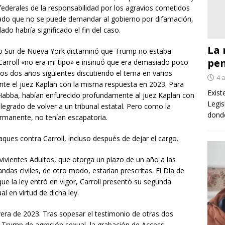
federales de la responsabilidad por los agravios cometidos
Y dado que no se puede demandar al gobierno por difamación,
o habría significado el fin del caso.
La 
ito Sur de Nueva York dictaminó que Trump no estaba
pe
arroll «no era mi tipo» e insinuó que era demasiado poco
los dos años siguientes discutiendo el tema en varios
4 
ante el juez Kaplan con la misma respuesta en 2023. Para
Exist
 Habba, habían enfurecido profundamente al juez Kaplan con
Legis
egrado de volver a un tribunal estatal. Pero como la
donde
permanente, no tenían escapatoria.
ues contra Carroll, incluso después de dejar el cargo.
ivientes Adultos, que otorga un plazo de un año a las
das civiles, de otro modo, estarían prescritas. El Día de
ue la ley entró en vigor, Carroll presentó su segunda
 en virtud de dicha ley.
mavera de 2023. Tras sopesar el testimonio de otras dos
Trump de agresión sexual, la grabación de Access