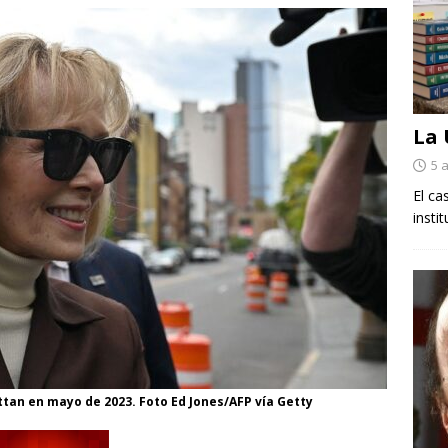
La
5 
El ca
insti
ttan en mayo de 2023. Foto Ed Jones/AFP vía Getty