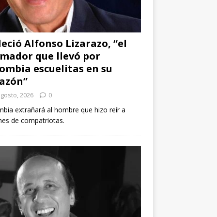
leció Alfonso Lizarazo, “el
mador que llevó por
ombia escuelitas en su
azón”
agosto, 2026
0
bia extrañará al hombre que hizo reír a
nes de compatriotas.