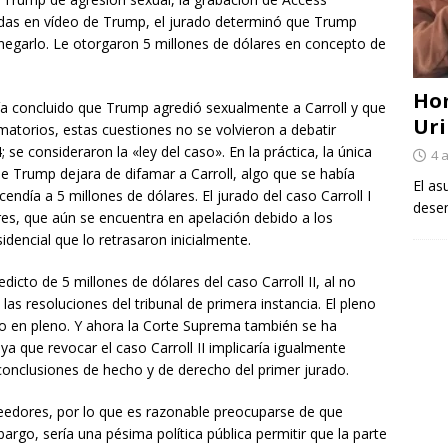
adas en vídeo de Trump, el jurado determinó que Trump
 negarlo. Le otorgaron 5 millones de dólares en concepto de
Ho
bía concluido que Trump agredió sexualmente a Carroll y que
Uri
matorios, estas cuestiones no se volvieron a debatir
; se consideraron la «ley del caso». En la práctica, la única
4 
ue Trump dejara de difamar a Carroll, algo que se había
El as
ndía a 5 millones de dólares. El jurado del caso Carroll I
desem
res, que aún se encuentra en apelación debido a los
encial que lo retrasaron inicialmente.
dicto de 5 millones de dólares del caso Carroll II, al no
as resoluciones del tribunal de primera instancia. El pleno
so en pleno. Y ahora la Corte Suprema también se ha
ya que revocar el caso Carroll II implicaría igualmente
 conclusiones de hecho y de derecho del primer jurado.
eedores, por lo que es razonable preocuparse de que
rgo, sería una pésima política pública permitir que la parte