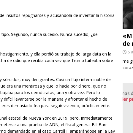
de insultos repugnantes y acusándola de inventar la historia
i tipo. Segundo, nunca sucedió. Nunca sucedió, ¿de
«Mi
de 
5 
stigamiento, y ella perdió su trabajo de larga data en la
lancha de odio que recibía cada vez que Trump tuiteaba sobre
me gu
coraz
 sórdidos, muy denigrantes. Casi un flujo interminable de
que era una mentirosa y que lo hacía por dinero, que no
rabajaba para los demócratas, una y otra vez. Pero lo
 difícil levantarse por la mañana y afrontar el hecho de
 eres demasiado fea para seguir viviendo, prácticamente.
bunal estatal de Nueva York en 2019, pero, inmediatamente
eterse a una prueba de ADN, el fiscal general Bill Barr
 como demandado en el caso Carroll I, amparándose en la Ley