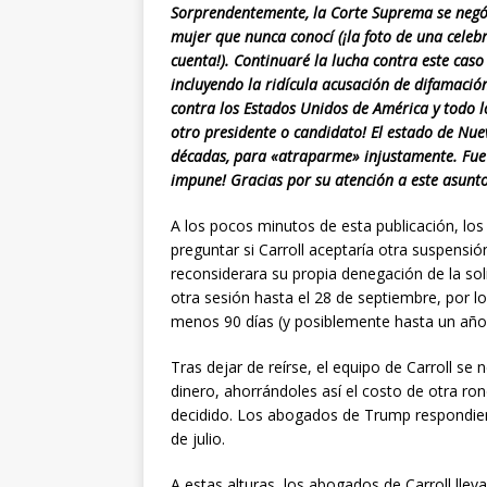
Sorprendentemente, la Corte Suprema se negó 
mujer que nunca conocí (¡la foto de una cele
cuenta!). Continuaré la lucha contra este caso
incluyendo la ridícula acusación de difamación
contra los Estados Unidos de América y todo l
otro presidente o candidato! El estado de Nue
décadas, para «atraparme» injustamente. Fue 
impune! Gracias por su atención a este asun
A los pocos minutos de esta publicación, l
preguntar si Carroll aceptaría otra suspensi
reconsiderara su propia denegación de la soli
otra sesión hasta el 28 de septiembre, por lo
menos 90 días (y posiblemente hasta un año) 
Tras dejar de reírse, el equipo de Carroll se
dinero, ahorrándoles así el costo de otra ro
decidido. Los abogados de Trump respondier
de julio.
A estas alturas, los abogados de Carroll lleva