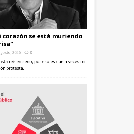
 corazón se está muriendo
risa”
agosto, 2026
0
sta reír en serio, por eso es que a veces mi
ón protesta.