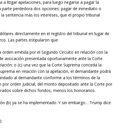
a litigar apelaciones, para luego negarse a pagar la
 la parte perdedora dos opciones: pagar de inmediato o
 la sentencia más los intereses, que el propio tribunal
ólares directamente en el registro del tribunal en lugar de
os. Las partes estipularon que:
la orden emitida por el Segundo Circuito en relación con la
n de avocación presentada oportunamente ante la Corte
pelación; o (c) una vez que la Corte Suprema conceda la
Suprema en relación con la apelación, el demandante podrá
andado al demandante conforme a los términos de la
 por orden judicial, del monto depositado ante la Corte por
erados sobre dichos fondos, menos los honorarios.
ción (b) ya se ha implementado. Y sin embargo… Trump dice
ó: