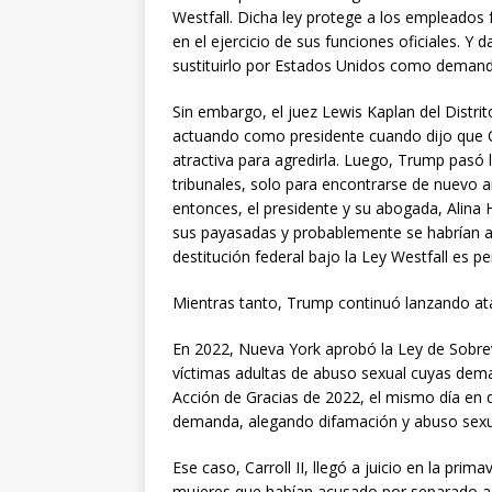
Westfall. Dicha ley protege a los empleados 
en el ejercicio de sus funciones oficiales. 
sustituirlo por Estados Unidos como demandad
Sin embargo, el juez Lewis Kaplan del Distr
actuando como presidente cuando dijo que C
atractiva para agredirla. Luego, Trump pasó 
tribunales, solo para encontrarse de nuevo 
entonces, el presidente y su abogada, Alina
sus payasadas y probablemente se habrían al
destitución federal bajo la Ley Westfall es 
Mientras tanto, Trump continuó lanzando ataq
En 2022, Nueva York aprobó la Ley de Sobrev
víctimas adultas de abuso sexual cuyas deman
Acción de Gracias de 2022, el mismo día en q
demanda, alegando difamación y abuso sexual
Ese caso, Carroll II, llegó a juicio en la pri
mujeres que habían acusado por separado a 