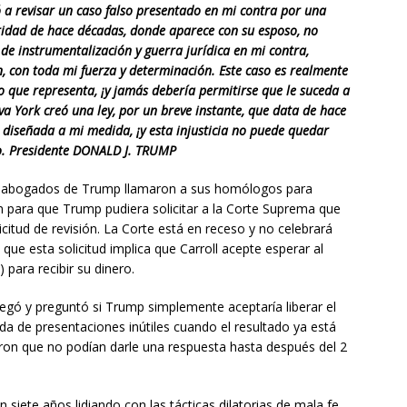
a revisar un caso falso presentado en mi contra por una
bridad de hace décadas, donde aparece con su esposo, no
 de instrumentalización y guerra jurídica en mi contra,
, con toda mi fuerza y ​​determinación. Este caso es realmente
o que representa, ¡y jamás debería permitirse que le suceda a
va York creó una ley, por un breve instante, que data de hace
diseñada a mi medida, ¡y esta injusticia no puede quedar
to. Presidente DONALD J. TRUMP
os abogados de Trump llamaron a sus homólogos para
ón para que Trump pudiera solicitar a la Corte Suprema que
citud de revisión. La Corte está en receso y no celebrará
 que esta solicitud implica que Carroll acepte esperar al
para recibir su dinero.
 negó y preguntó si Trump simplemente aceptaría liberar el
nda de presentaciones inútiles cuando el resultado ya está
on que no podían darle una respuesta hasta después del 2
n siete años lidiando con las tácticas dilatorias de mala fe