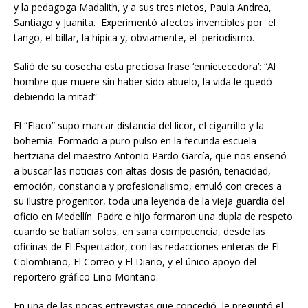
y la pedagoga Madalith, y a sus tres nietos, Paula Andrea,
Santiago y Juanita. Experimentó afectos invencibles por el
tango, el billar, la hípica y, obviamente, el periodismo.
Salió de su cosecha esta preciosa frase ‘ennietecedora’: “Al
hombre que muere sin haber sido abuelo, la vida le quedó
debiendo la mitad”.
El “Flaco” supo marcar distancia del licor, el cigarrillo y la
bohemia. Formado a puro pulso en la fecunda escuela
hertziana del maestro Antonio Pardo García, que nos enseñó
a buscar las noticias con altas dosis de pasión, tenacidad,
emoción, constancia y profesionalismo, emuló con creces a
su ilustre progenitor, toda una leyenda de la vieja guardia del
oficio en Medellín. Padre e hijo formaron una dupla de respeto
cuando se batían solos, en sana competencia, desde las
oficinas de El Espectador, con las redacciones enteras de El
Colombiano, El Correo y El Diario, y el único apoyo del
reportero gráfico Lino Montaño.
En una de las pocas entrevistas que concedió, le preguntó el