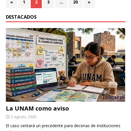
«
1
2
3
…
20
»
DESTACADOS
La UNAM como aviso
5 agosto, 2026
El caso sentará un precedente para decenas de instituciones