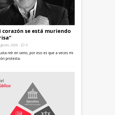
 corazón se está muriendo
risa”
agosto, 2026
0
sta reír en serio, por eso es que a veces mi
ón protesta.