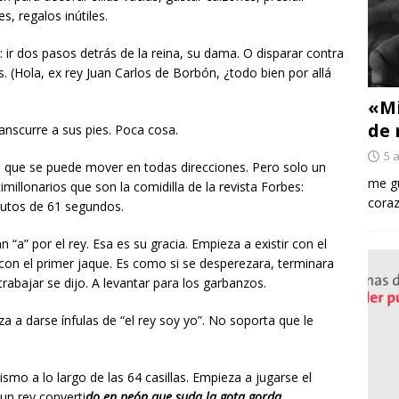
s, regalos inútiles.
 ir dos pasos detrás de la reina, su dama. O disparar contra
. (Hola, ex rey Juan Carlos de Borbón, ¿todo bien por allá
«Mi
de 
anscurre a sus pies. Poca cosa.
5 
a que se puede mover en todas direcciones. Pero solo un
me gu
illonarios que son la comidilla de la revista Forbes:
coraz
nutos de 61 segundos.
 “a” por el rey. Esa es su gracia. Empieza a existir con el
 con el primer jaque. Es como si se desperezara, terminara
trabajar se dijo. A levantar para los garbanzos.
 a darse ínfulas de “el rey soy yo”. No soporta que le
ismo a lo largo de las 64 casillas. Empieza a jugarse el
 un rey converti
do en peón que suda la gota gorda.