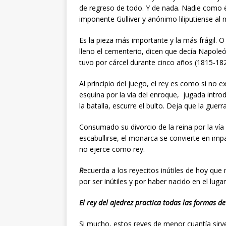
de regreso de todo. Y de nada. Nadie como 
imponente Gulliver y anónimo liliputiense al
Es la pieza más importante y la más frágil. O
lleno el cementerio, dicen que decía Napoleón
tuvo por cárcel durante cinco años (1815-182
Al principio del juego, el rey es como si no e
esquina por la vía del enroque, jugada introd
la batalla, escurre el bulto. Deja que la guer
Consumado su divorcio de la reina por la ví
escabullirse, el monarca se convierte en imp
no ejerce como rey.
R
ecuerda a los reyecitos inútiles de hoy que 
por ser inútiles y por haber nacido en el lugar
El rey del ajedrez practica todas las formas de
Si mucho, estos reyes de menor cuantía sirven