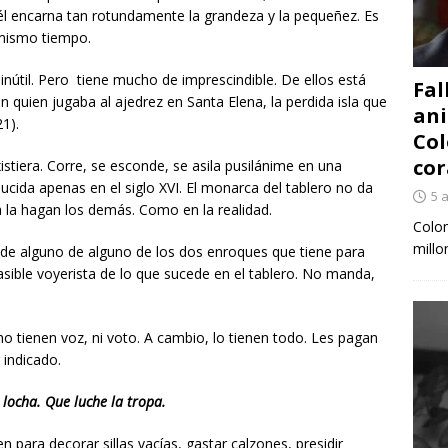
él encarna tan rotundamente la grandeza y la pequeñez. Es
 mismo tiempo.
 inútil. Pero tiene mucho de imprescindible. De ellos está
Fal
 quien jugaba al ajedrez en Santa Elena, la perdida isla que
ani
1).
Col
cor
xistiera. Corre, se esconde, se asila pusilánime en una
ucida apenas en el siglo XVI. El monarca del tablero no da
5 
ra la hagan los demás. Como en la realidad.
Colom
millo
a de alguno de alguno de los dos enroques que tiene para
asible voyerista de lo que sucede en el tablero. No manda,
no tienen voz, ni voto. A cambio, lo tienen todo. Les pagan
 indicado.
 locha. Que luche la tropa.
 para decorar sillas vacías, gastar calzones, presidir