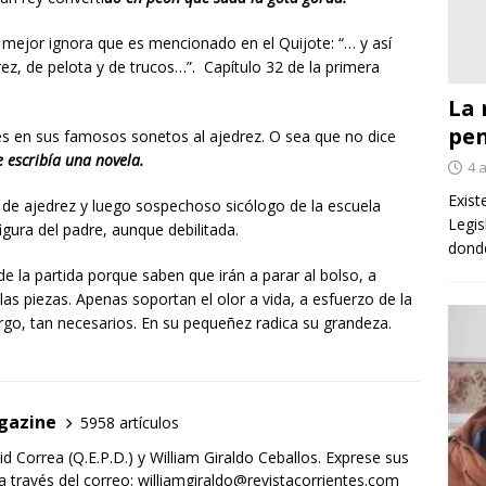
o mejor ignora que es mencionado en el Quijote: “… y así
z, de pelota y de trucos…”. Capítulo 32 de la primera
La 
pe
ges en sus famosos sonetos al ajedrez. O sea que no dice
e escribía una novela.
4 
Exist
r de ajedrez y luego sospechoso sicólogo de la escuela
Legis
igura del padre, aunque debilitada.
donde
de la partida porque saben que irán a parar al bolso, a
las piezas. Apenas soportan el olor a vida, a esfuerzo de la
argo, tan necesarios. En su pequeñez radica su grandeza.
gazine
5958 artículos
d Correa (Q.E.P.D.) y William Giraldo Ceballos. Exprese sus
 través del correo: williamgiraldo@revistacorrientes.com