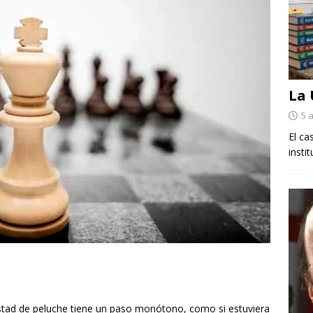
La
5 
El ca
insti
jestad de peluche tiene un paso monótono, como si estuviera