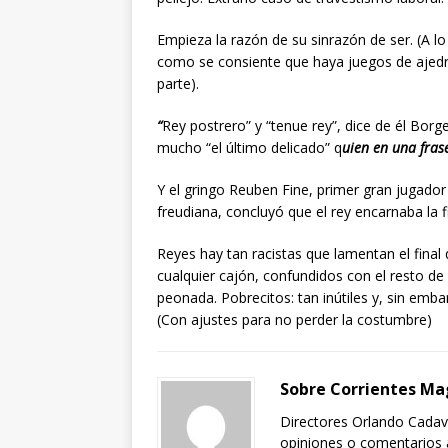
Empieza la razón de su sinrazón de ser. (A l
como se consiente que haya juegos de ajedre
parte).
“
Rey postrero” y “tenue rey”, dice de él Bor
mucho “el último delicado” q
uien en una fras
Y el gringo Reuben Fine, primer gran jugado
freudiana, concluyó que el rey encarnaba la f
Reyes hay tan racistas que lamentan el final 
cualquier cajón, confundidos con el resto de 
peonada. Pobrecitos: tan inútiles y, sin emb
(Con ajustes para no perder la costumbre)
Sobre Corrientes Ma
Directores Orlando Cadavi
opiniones o comentarios a