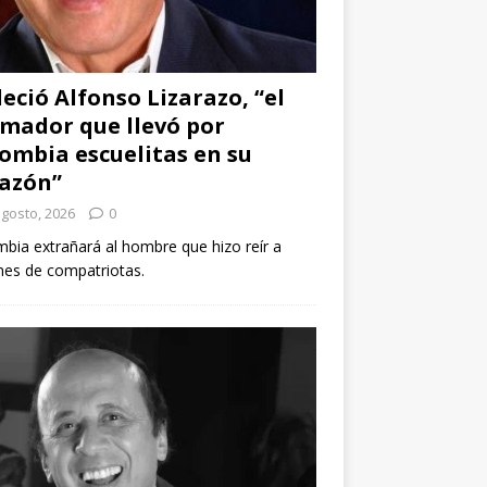
leció Alfonso Lizarazo, “el
mador que llevó por
ombia escuelitas en su
azón”
agosto, 2026
0
bia extrañará al hombre que hizo reír a
nes de compatriotas.