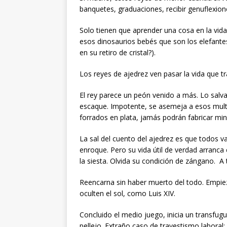
banquetes, graduaciones, recibir genuflexione
Solo tienen que aprender una cosa en la vida:
esos dinosaurios bebés que son los elefantes
en su retiro de cristal?).
Los reyes de ajedrez ven pasar la vida que tr
El rey parece un peón venido a más. Lo salv
escaque. Impotente, se asemeja a esos multim
forrados en plata, jamás podrán fabricar mi
La sal del cuento del ajedrez es que todos van
enroque. Pero su vida útil de verdad arranca
la siesta. Olvida su condición de zángano. A 
Reencarna sin haber muerto del todo. Empieza
oculten el sol, como Luis XIV.
Concluido el medio juego, inicia un transfugu
pellejo. Extraño caso de travestismo laboral: