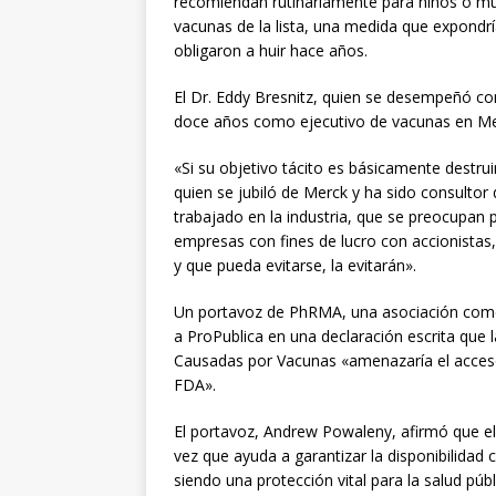
recomiendan rutinariamente para niños o muj
vacunas de la lista, una medida que expondrí
obligaron a huir hace años.
El Dr. Eddy Bresnitz, quien se desempeñó c
doce años como ejecutivo de vacunas en Mer
«Si su objetivo tácito es básicamente destruir
quien se jubiló de Merck y ha sido consultor
trabajado en la industria, que se preocupan
empresas con fines de lucro con accionistas
y que pueda evitarse, la evitarán».
Un portavoz de PhRMA, una asociación come
a ProPublica en una declaración escrita qu
Causadas por Vacunas «amenazaría el acceso
FDA».
El portavoz, Andrew Powaleny, afirmó que e
vez que ayuda a garantizar la disponibilidad
siendo una protección vital para la salud pú