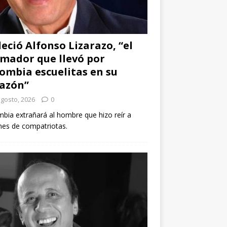
leció Alfonso Lizarazo, “el
mador que llevó por
ombia escuelitas en su
azón”
agosto, 2026
0
bia extrañará al hombre que hizo reír a
nes de compatriotas.