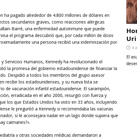
n ha pagado alrededor de 4.800 millones de dólares en
ctos secundarios graves, como reacciones alérgicas
uillain-Barré, una enfermedad autoinmune que puede
Ho
ervisa el programa descubrió que, por cada millón de dosis
Uri
aproximadamente una persona recibió una indemnización por
4 
El as
 y Servicios Humanos, Kennedy ha revolucionado el
desem
lió la promesa del gobierno estadounidense de financiar la
do. Despidió a todos los miembros del grupo asesor
 recibir los estadounidenses, y su nueva lista se
o de vacunación infantil estadounidense. El sarampión,
ón, erradicada en el año 2000, resurgió con fuerza y
ue los que Estados Unidos ha visto en 33 años, incluyendo
dense le preguntó a Kennedy si recomendaba las vacunas
nador, si le aconsejara nadar en un lago donde supiera que
hay caimanes?».
ediatría y otras sociedades médicas demandaron a