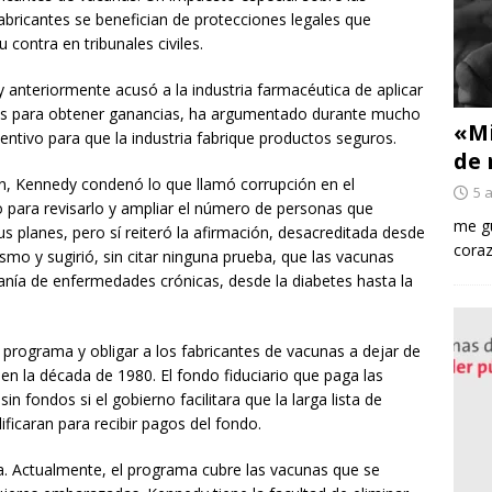
fabricantes se benefician de protecciones legales que
 contra en tribunales civiles.
 anteriormente acusó a la industria farmacéutica de aplicar
iños para obtener ganancias, ha argumentado durante mucho
«Mi
entivo para que la industria fabrique productos seguros.
de 
on, Kennedy condenó lo que llamó corrupción en el
5 
 para revisarlo y ampliar el número de personas que
me gu
s planes, pero sí reiteró la afirmación, desacreditada desde
coraz
mo y sugirió, sin citar ninguna prueba, que las vacunas
anía de enfermedades crónicas, desde la diabetes hasta la
 programa y obligar a los fabricantes de vacunas a dejar de
n la década de 1980. El fondo fiduciario que paga las
n fondos si el gobierno facilitara que la larga lista de
icaran para recibir pagos del fondo.
a. Actualmente, el programa cubre las vacunas que se