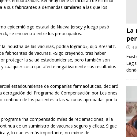
eres embarazadas. Kennedy tiene la facultad de eliminar
a a sus fabricantes a demandas similares a las que los
omo epidemiólogo estatal de Nueva Jersey y luego pasó
La 
ck, se encuentra entre los preocupados.
pe
 la industria de las vacunas, podría lograrlo», dijo Bresnitz,
4 
 de fabricantes de vacunas. «Sigo creyendo, tras haber
Exist
 por proteger la salud estadounidense, pero también son
Legis
, y cualquier cosa que afecte negativamente sus resultados
donde
rcial estadounidense de compañías farmacéuticas, declaró
e la derogación del Programa de Compensación por Lesiones
 continuo de los pacientes a las vacunas aprobadas por la
l programa “ha compensado miles de reclamaciones, a la
 continua de un suministro de vacunas seguro y eficaz. Sigue
blica y, lo que es más importante, no exime de