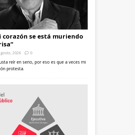
 corazón se está muriendo
risa”
agosto, 2026
0
sta reír en serio, por eso es que a veces mi
ón protesta.