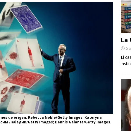
La
5 
El ca
insti
enes de origen: Rebecca Noble/Getty Images; Kateryna
ксим Лебедик/Getty Images; Dennis Galante/Getty Images.