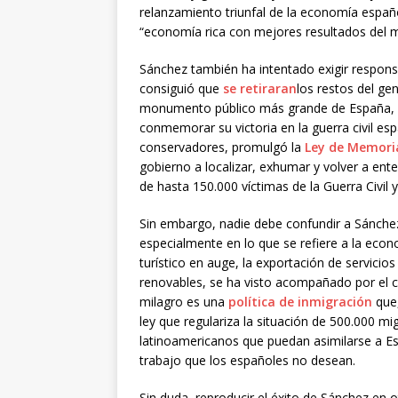
relanzamiento triunfal de la economía españ
“economía rica con mejores resultados del 
Sánchez también ha intentado exigir responsa
consiguió que
se retiraran
los restos del gen
monumento público más grande de España, cu
conmemorar su victoria en la guerra civil esp
conservadores, promulgó la
Ley de Memori
gobierno a localizar, exhumar y volver a ent
de hasta 150.000 víctimas de la Guerra Civil y
Sin embargo, nadie debe confundir a Sánche
especialmente en lo que se refiere a la econ
turístico en auge, la exportación de servicios
renovables, se ha visto acompañado por el cor
milagro es una
política de inmigración
que,
ley que regulariza la situación de 500.000 m
latinoamericanos que puedan asimilarse a E
trabajo que los españoles no desean.
Sin duda, reproducir el éxito de Sánchez en o