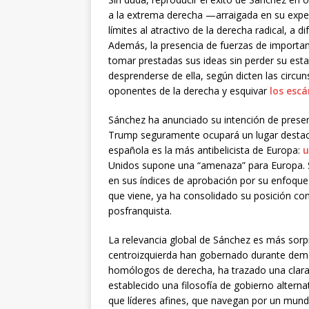
a la extrema derecha —arraigada en su exper
límites al atractivo de la derecha radical, a 
Además, la presencia de fuerzas de importanc
tomar prestadas sus ideas sin perder su estat
desprenderse de ella, según dicten las circun
oponentes de la derecha y esquivar
los esc
Sánchez ha anunciado su intención de present
Trump seguramente ocupará un lugar destaca
española es la más antibelicista de Europa:
u
Unidos supone una “amenaza” para Europa. S
en sus índices de aprobación por su enfoque
que viene, ya ha consolidado su posición co
posfranquista.
La relevancia global de Sánchez es más sorpre
centroizquierda han gobernado durante dem
homólogos de derecha, ha trazado una clara d
establecido una filosofía de gobierno altern
que líderes afines, que navegan por un mund