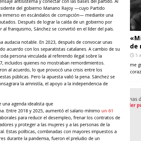
ensaje antisistema y conectar con las bases del partido. Al
presidente del gobierno Mariano Rajoy —cuyo Partido
ba inmerso en escándalos de corrupción— mediante una
utados. Después de lograr la caída de un gobierno por
 al franquismo, Sánchez se convirtió en el líder del país.
«Mi
na audacia notable. En 2023, después de convocar unas
de 
tido acuerdo con los separatistas catalanes. A cambio de su
5 
oda persona vinculada al referendo ilegal sobre la
7, incluidos quienes no mostraban remordimientos.
me gu
on al acuerdo, lo que provocó una crisis entre los
coraz
as públicas. Pero la apuesta valió la pena. Sánchez se
nsagrara la amnistía, el apoyo a la independencia de
e una agenda idealista que
a. Entre 2018 y 2025, aumentó el salario mínimo
un 61
aborales para reducir el desempleo, frenar los contratos de
ajadores y proteger a las mujeres y a las personas de la
al. Estas políticas, combinadas con mayores impuestos a
res durante la pandemia, fueron el preludio de un