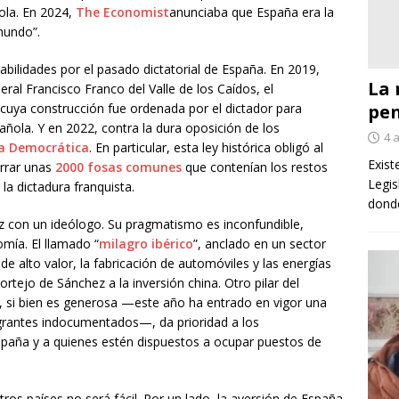
ola. En 2024,
The Economist
anunciaba que España era la
mundo”.
bilidades por el pasado dictatorial de España. En 2019,
La 
eral Francisco Franco del Valle de los Caídos, el
pe
ya construcción fue ordenada por el dictador para
añola. Y en 2022, contra la dura oposición de los
4 
a Democrática
. En particular, esta ley histórica obligó al
Exist
errar unas
2000 fosas comunes
que contenían los restos
Legis
 la dictadura franquista.
donde
z con un ideólogo. Su pragmatismo es inconfundible,
omía. El llamado “
milagro ibérico
”, anclado en un sector
 de alto valor, la fabricación de automóviles y las energías
tejo de Sánchez a la inversión china. Otro pilar del
 si bien es generosa —este año ha entrado en vigor una
igrantes indocumentados—, da prioridad a los
spaña y a quienes estén dispuestos a ocupar puestos de
tros países no será fácil. Por un lado, la aversión de España