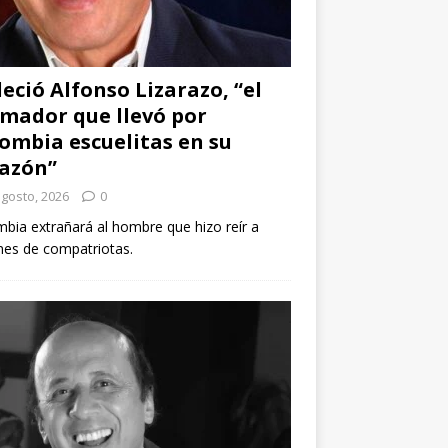
leció Alfonso Lizarazo, “el
mador que llevó por
ombia escuelitas en su
azón”
agosto, 2026
0
bia extrañará al hombre que hizo reír a
nes de compatriotas.