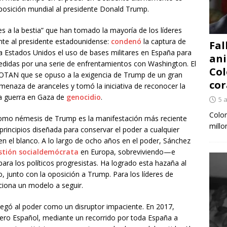
posición mundial al presidente Donald Trump.
s a la bestia” que han tomado la mayoría de los líderes
te al presidente estadounidense:
condenó
la captura de
Fal
 Estados Unidos el uso de bases militares en España para
ani
cedidas por una serie de enfrentamientos con Washington. El
Col
a OTAN que se opuso a la exigencia de Trump de un gran
cor
amenaza de aranceles y tomó la iniciativa de reconocer la
 la guerra en Gaza de
genocidio
.
5 
Colom
 como némesis de Trump es la manifestación más reciente
millo
n principios diseñada para conservar el poder a cualquier
en el blanco. A lo largo de ocho años en el poder, Sánchez
stión socialdemócrata
en Europa, sobreviviendo—e
ra los políticos progresistas. Ha logrado esta hazaña al
 junto con la oposición a Trump. Para los líderes de
rciona un modelo a seguir.
egó al poder como un disruptor impaciente. En 2017,
brero Español, mediante un recorrido por toda España a