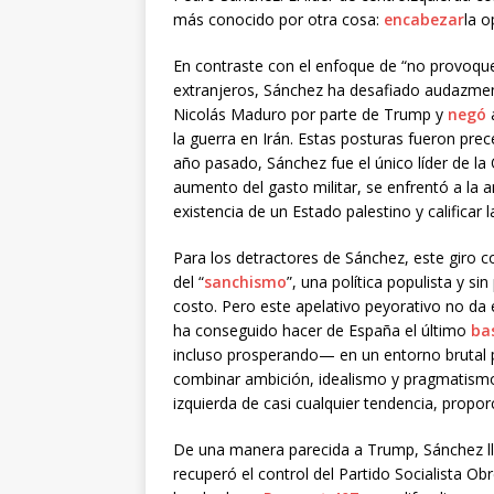
más conocido por otra cosa:
encabezar
la o
En contraste con el enfoque de “no provoque
extranjeros, Sánchez ha desafiado audazmen
Nicolás Maduro por parte de Trump y
negó
a
la guerra en Irán. Estas posturas fueron pre
año pasado, Sánchez fue el único líder de l
aumento del gasto militar, se enfrentó a la 
existencia de un Estado palestino y calificar
Para los detractores de Sánchez, este giro
del “
sanchismo
”, una política populista y si
costo. Pero este apelativo peyorativo no da 
ha conseguido hacer de España el último
ba
incluso prosperando— en un entorno brutal pa
combinar ambición, idealismo y pragmatismo,
izquierda de casi cualquier tendencia, propo
De una manera parecida a Trump, Sánchez ll
recuperó el control del Partido Socialista O