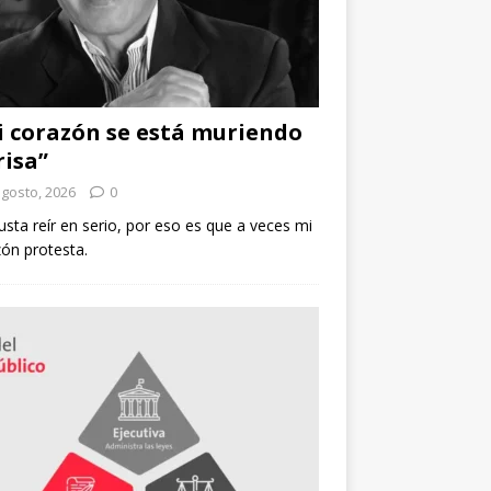
 corazón se está muriendo
risa”
agosto, 2026
0
sta reír en serio, por eso es que a veces mi
ón protesta.