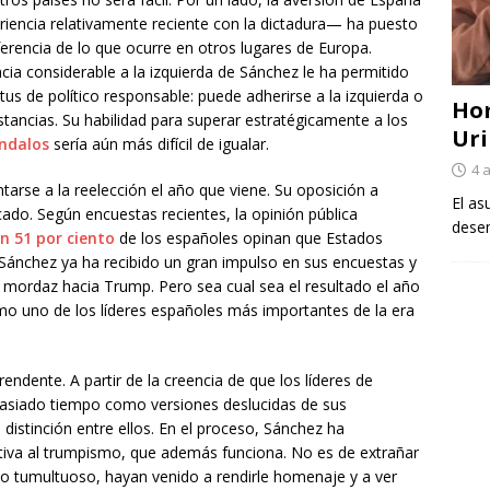
iencia relativamente reciente con la dictadura— ha puesto
diferencia de lo que ocurre en otros lugares de Europa.
ia considerable a la izquierda de Sánchez le ha permitido
us de político responsable: puede adherirse a la izquierda o
Ho
stancias. Su habilidad para superar estratégicamente a los
Uri
ándalos
sería aún más difícil de igualar.
4 
arse a la reelección el año que viene. Su oposición a
El as
do. Según encuestas recientes, la opinión pública
desem
n 51 por ciento
de los españoles opinan que Estados
ánchez ya ha recibido un gran impulso en sus encuestas y
 mordaz hacia Trump. Pero sea cual sea el resultado el año
mo uno de los líderes españoles más importantes de la era
ndente. A partir de la creencia de que los líderes de
asiado tiempo como versiones deslucidas de sus
istinción entre ellos. En el proceso, Sánchez ha
ativa al trumpismo, que además funciona. No es de extrañar
o tumultuoso, hayan venido a rendirle homenaje y a ver