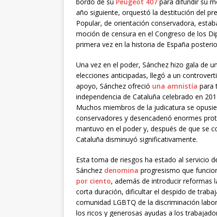
bordo de su
Peugeot 407
para difundir su m
año siguiente, orquestó la destitución del 
Popular, de orientación conservadora, esta
moción de censura en el Congreso de los Dip
primera vez en la historia de España posterior
Una vez en el poder, Sánchez hizo gala de u
elecciones anticipadas, llegó a un controver
apoyo, Sánchez ofreció
una amnistía
para t
independencia de Cataluña celebrado en 201
Muchos miembros de la judicatura se opusier
conservadores y desencadenó enormes protest
mantuvo en el poder y, después de que se co
Cataluña disminuyó significativamente.
Esta toma de riesgos ha estado al servicio d
Sánchez
denomina
progresismo que funcion
por ciento
, además de introducir reformas l
corta duración, dificultar el despido de trab
comunidad LGBTQ de la discriminación labor
los ricos y generosas ayudas a los trabajado