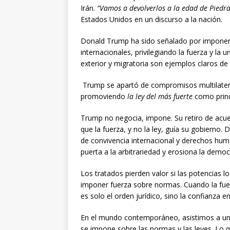
Irán.
“Vamos a devolverlos a la edad de Piedr
Estados Unidos en un discurso a la nación.
Donald Trump ha sido señalado por imponer 
internacionales, privilegiando la fuerza y la u
exterior y migratoria son ejemplos claros d
Trump se apartó de compromisos multilateral
promoviendo
la ley del más fuerte
como princi
Trump no negocia, impone. Su retiro de acuer
que la fuerza, y no la ley, guía su gobierno
de convivencia internacional y derechos huma
puerta a la arbitrariedad y erosiona la democ
Los tratados pierden valor si las potencias lo
imponer fuerza sobre normas. Cuando la fuer
es solo el orden jurídico, sino la confianza 
En el mundo contemporáneo, asistimos a un p
se impone sobre las normas y las leyes. Lo q