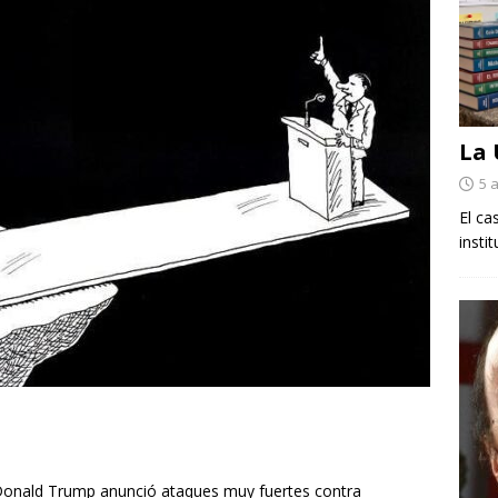
La
5 
El ca
insti
Donald Trump anunció ataques muy fuertes contra