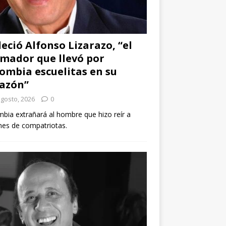
leció Alfonso Lizarazo, “el
mador que llevó por
ombia escuelitas en su
azón”
agosto, 2026
0
bia extrañará al hombre que hizo reír a
nes de compatriotas.