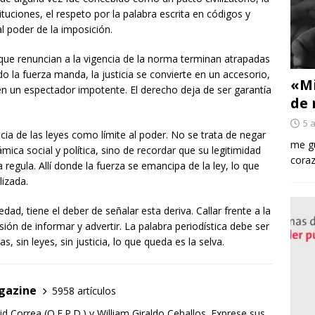
ituciones, el respeto por la palabra escrita en códigos y
l poder de la imposición.
 que renuncian a la vigencia de la norma terminan atrapadas
ndo la fuerza manda, la justicia se convierte en un accesorio,
«Mi
 en un espectador impotente. El derecho deja de ser garantía
de 
5 
cia de las leyes como límite al poder. No se trata de negar
me gu
námica social y política, sino de recordar que su legitimidad
coraz
regula. Allí donde la fuerza se emancipa de la ley, lo que
lizada.
dad, tiene el deber de señalar esta deriva. Callar frente a la
sión de informar y advertir. La palabra periodística debe ser
, sin leyes, sin justicia, lo que queda es la selva.
gazine
5958 artículos
d Correa (Q.E.P.D.) y William Giraldo Ceballos. Exprese sus