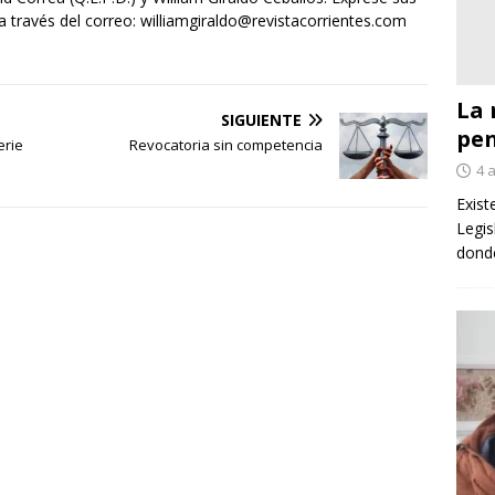
 través del correo: williamgiraldo@revistacorrientes.com
La 
SIGUIENTE
pe
erie
Revocatoria sin competencia
4 
Exist
Legis
donde