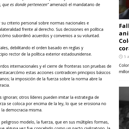
a, que es donde pertenecen”
amenazó el mandatario de
su criterio personal sobre normas nacionales e
Fal
nilateralidad frente al derecho. Sus decisiones en política
ani
e cómo subordinó acuerdos y convenios a su voluntad.
Col
cor
es, debilitando el orden basado en reglas y
pio rector de la política exterior estadounidense.
5 
Colom
dos internacionales y el cierre de fronteras son pruebas de
millo
. Destacarcómo estas acciones contradicen principios básicos
nos; la imposición de la fuerza sobre la norma abre la
racia.
s ignoran; otros líderes pueden imitar la estrategia de
za se coloca por encima de la ley, lo que se erosiona no
en la democracia misma.
eligroso modelo, la fuerza, que en sus múltiples formas,
ue alguna vez fue concebido como un pacto civilizatorio, la