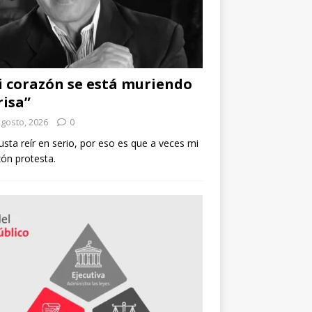
 corazón se está muriendo
risa”
agosto, 2026
0
sta reír en serio, por eso es que a veces mi
ón protesta.