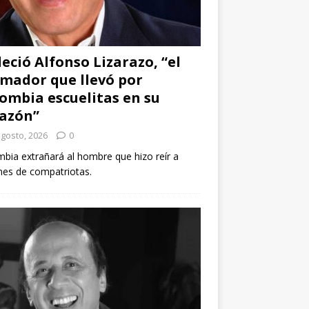
leció Alfonso Lizarazo, “el
mador que llevó por
ombia escuelitas en su
azón”
agosto, 2026
0
bia extrañará al hombre que hizo reír a
nes de compatriotas.