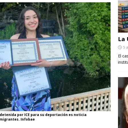
La
5 
El ca
insti
detenida por ICE para su deportación es noticia
 migrantes. Infobae