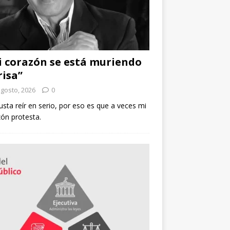
 corazón se está muriendo
risa”
agosto, 2026
0
sta reír en serio, por eso es que a veces mi
ón protesta.