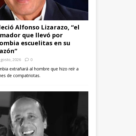
leció Alfonso Lizarazo, “el
mador que llevó por
ombia escuelitas en su
azón”
agosto, 2026
0
bia extrañará al hombre que hizo reír a
nes de compatriotas.