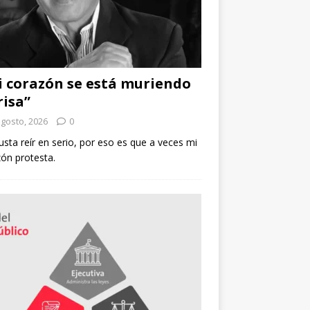
 corazón se está muriendo
risa”
agosto, 2026
0
sta reír en serio, por eso es que a veces mi
ón protesta.