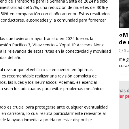
sterio de Transporte para la Semana Santa de 2024 ha sido
siniestralidad del 57%, una reducción de muertes del 30% y
 50% en comparación con el año anterior. Estos resultados
r, conductores, autoridades y la comunidad para fomentar
«Mi
as que tuvieron mayor tránsito en 2024 fueron: la
de 
exión Pacífico 3, Villavicencio – Yopal, IP Accesos Norte
5 
 la relevancia de estas rutas en la conectividad y movilidad
das del año.
me gu
coraz
l revisar que el vehículo se encuentre en óptimas
, es recomendable realizar una revisión completa del
nos, las luces y los neumáticos. Además, es esencial
gua sean los adecuados para evitar problemas mecánicos
do es crucial para protegerse ante cualquier eventualidad.
 en carretera, lo cual resulta particularmente relevante al
onde la ayuda inmediata podría no estar disponible