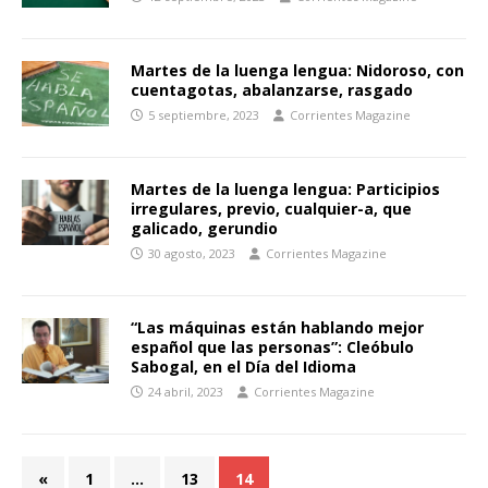
Martes de la luenga lengua: Nidoroso, con
cuentagotas, abalanzarse, rasgado
5 septiembre, 2023
Corrientes Magazine
Martes de la luenga lengua: Participios
irregulares, previo, cualquier-a, que
galicado, gerundio
30 agosto, 2023
Corrientes Magazine
“Las máquinas están hablando mejor
español que las personas”: Cleóbulo
Sabogal, en el Día del Idioma
24 abril, 2023
Corrientes Magazine
«
1
…
13
14