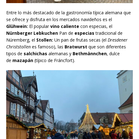
Entre lo más destacado de la gastronomía típica alemana que
se ofrece y disfruta en los mercados navideños es el
Glühwein:
El popular
vino caliente
con especias, el
Nürnberger Lebkuchen
Pan de
especias
tradicional de
Núremberg, el
Stollen:
Un pan de frutas secas (el
Dresdener
Christstollen
es famoso), las
Bratwurst
que son diferentes
tipos de
salchichas
alemanas y
Bethmännchen
, dulce
de
mazapán
(típico de Fráncfort).