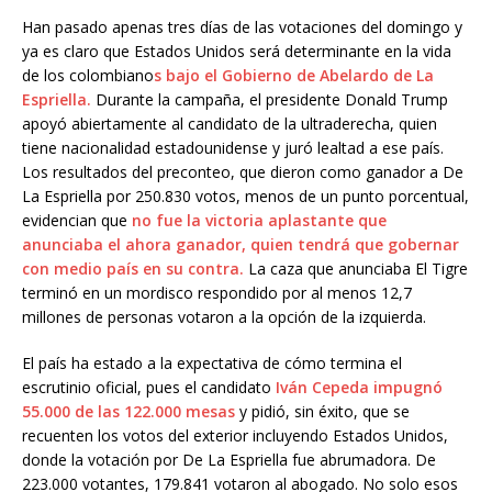
Han pasado apenas tres días de las votaciones del domingo y
ya es claro que Estados Unidos será determinante en la vida
de los colombiano
s bajo el Gobierno de Abelardo de La
Espriella.
Durante la campaña, el presidente Donald Trump
apoyó abiertamente al candidato de la ultraderecha, quien
tiene nacionalidad estadounidense y juró lealtad a ese país.
Los resultados del preconteo, que dieron como ganador a De
La Espriella por 250.830 votos, menos de un punto porcentual,
evidencian que
no fue la victoria aplastante que
anunciaba el ahora ganador, quien tendrá que gobernar
con medio país en su contra.
La caza que anunciaba El Tigre
terminó en un mordisco respondido por al menos 12,7
millones de personas votaron a la opción de la izquierda.
El país ha estado a la expectativa de cómo termina el
escrutinio oficial, pues el candidato
Iván Cepeda impugnó
55.000 de las 122.000 mesas
y pidió, sin éxito, que se
recuenten los votos del exterior incluyendo Estados Unidos,
donde la votación por De La Espriella fue abrumadora. De
223.000 votantes, 179.841 votaron al abogado. No solo esos