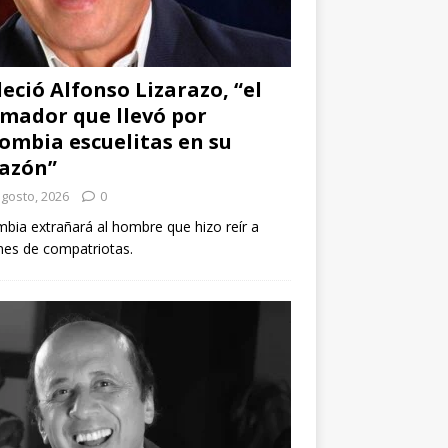
leció Alfonso Lizarazo, “el
mador que llevó por
ombia escuelitas en su
azón”
agosto, 2026
0
bia extrañará al hombre que hizo reír a
nes de compatriotas.