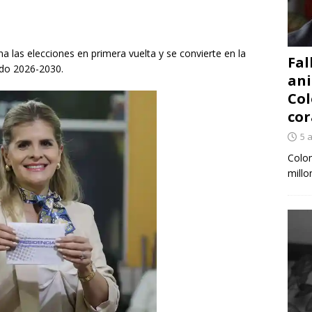
 las elecciones en primera vuelta y se convierte en la
Fal
odo 2026-2030.
ani
Col
cor
5 
Colom
millo