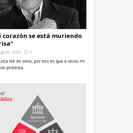
 corazón se está muriendo
risa”
agosto, 2026
0
sta reír en serio, por eso es que a veces mi
ón protesta.